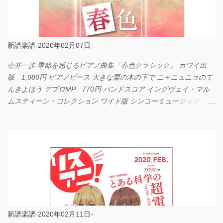
新譜楽譜-2020年02月07日-
壺井一歩 季節を感じるピアノ曲集「春色クラシック」 カワイ出
版 1,980円 ピアノピース 大きな栗の木の下で ニャニュニョのて
んきよほう デプロMP 770円 バンドスコア イングヴェイ・マル
ムスティーン・コレクション ワイド版 シンコーミュージック
4,290円 PPE11 やさしく弾けるピアノピース I LOVE．．．
Official髭男dism やさしく弾ける ピアノピース フェアリー 660円
BP2225 Kingdom of the Heavens 春畑道哉 バンドピース フェアリ
ー 825円
新譜楽譜-2020年02月11日-