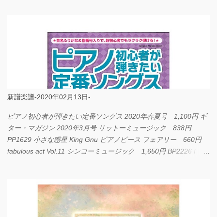
新譜楽譜-2020年02月13日-
ピアノ初心者が弾きたい定番ソングス 2020年春夏号 1,100円 ギ
ター・マガジン 2020年3月号 リットーミュージック 838円
PP1629 小さな惑星 King Gnu ピアノピース フェアリー 660円
fabulous act Vol.11 シンコーミュージック 1,650円 BP2226 I
LOVE... Official髭男dism バンドピース フェアリー 825円