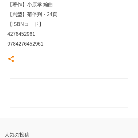
【著作】小原孝 編曲
【判型】菊倍判・24頁
【ISBNコード】
4276452961
9784276452961
コ
メ
ン
ト
人気の投稿