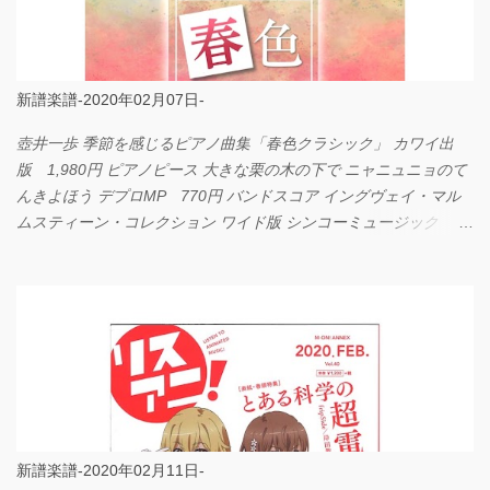
新譜楽譜-2020年02月07日-
壺井一歩 季節を感じるピアノ曲集「春色クラシック」 カワイ出
版 1,980円 ピアノピース 大きな栗の木の下で ニャニュニョのて
んきよほう デプロMP 770円 バンドスコア イングヴェイ・マル
ムスティーン・コレクション ワイド版 シンコーミュージック
4,290円 PPE11 やさしく弾けるピアノピース I LOVE．．．
Official髭男dism やさしく弾ける ピアノピース フェアリー 660円
BP2225 Kingdom of the Heavens 春畑道哉 バンドピース フェアリ
ー 825円
新譜楽譜-2020年02月11日-