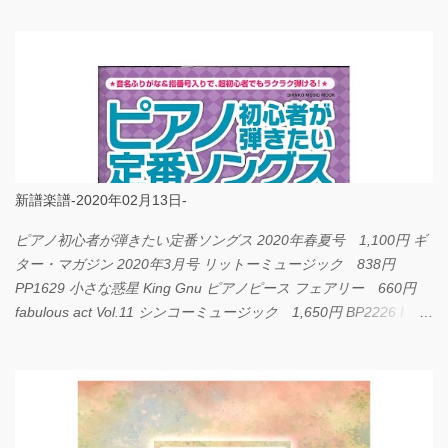
新譜楽譜-2020年02月13日-
ピアノ初心者が弾きたい定番ソングス 2020年春夏号 1,100円 ギ
ター・マガジン 2020年3月号 リットーミュージック 838円
PP1629 小さな惑星 King Gnu ピアノピース フェアリー 660円
fabulous act Vol.11 シンコーミュージック 1,650円 BP2226 I
LOVE... Official髭男dism バンドピース フェアリー 825円