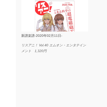
ス I LOVE．．． Official髭男dism やさしく
弾ける ピアノピース フェアリー 660円
BP2225 Kingdom of the Heavens 春畑道哉
バンドピース フェアリー 825円
新譜楽譜-2020年02月11日-
リスアニ！ Vol.40 エムオン・エンタテイン
メント 1,320円