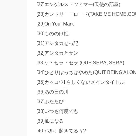
[27]エンゲルス・ツィマー(天使の部屋)
[28]カントリー・ロード(TAKE ME HOME,CO
[29]On Your Mark
[30]もののけ姫
[31]アシタカせっ記
[32]アシタカとサン
[33]ケ・セラ・セラ (QUE SERA, SERA)
[34]ひとりぼっちはやめた(QUIT BEING ALON
[35]カッコウI らしくないメインタイトル
[36]あの日の川
[37]ふたたび
[38]いつも何度でも
[39]風になる
[40]ハル、起きてるぅ?