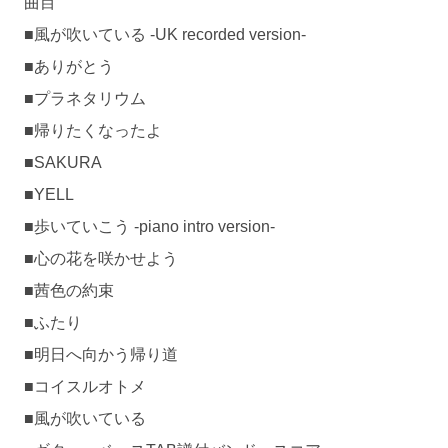
曲目
■風が吹いている -UK recorded version-
■ありがとう
■プラネタリウム
■帰りたくなったよ
■SAKURA
■YELL
■歩いていこう -piano intro version-
■心の花を咲かせよう
■茜色の約束
■ふたり
■明日へ向かう帰り道
■コイスルオトメ
■風が吹いている