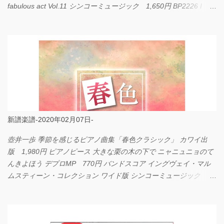
fabulous act Vol.11 シンコーミュージック 1,650円 BP2226 I
LOVE... Official髭男dism バンドピース フェアリー 825円
新譜楽譜-2020年02月07日-
壺井一歩 季節を感じるピアノ曲集「春色クラシック」 カワイ出
版 1,980円 ピアノピース 大きな栗の木の下で ニャニュニョのて
んきよほう デプロMP 770円 バンドスコア イングヴェイ・マル
ムスティーン・コレクション ワイド版 シンコーミュージック
4,290円 PPE11 やさしく弾けるピアノピース I LOVE．．．
Official髭男dism やさしく弾ける ピアノピース フェアリー 660円
BP2225 Kingdom of the Heavens 春畑道哉 バンドピース フェアリ
ー 825円