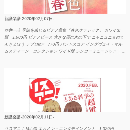
新譜楽譜-2020年02月07日-
壺井一歩 季節を感じるピアノ曲集「春色クラシック」 カワイ出
版 1,980円 ピアノピース 大きな栗の木の下で ニャニュニョのて
んきよほう デプロMP 770円 バンドスコア イングヴェイ・マル
ムスティーン・コレクション ワイド版 シンコーミュージック
4,290円 PPE11 やさしく弾けるピアノピース I LOVE．．．
Official髭男dism やさしく弾ける ピアノピース フェアリー 660円
BP2225 Kingdom of the Heavens 春畑道哉 バンドピース フェアリ
ー 825円
新譜楽譜-2020年02月11日-
リスアニ！ Vol.40 エムオン・エンタテインメント 1,320円