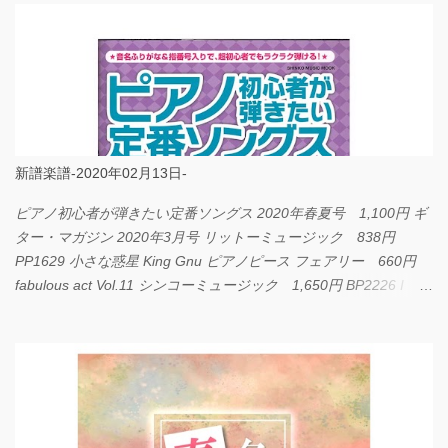
新譜楽譜-2020年02月13日-
ピアノ初心者が弾きたい定番ソングス 2020年春夏号 1,100円 ギ
ター・マガジン 2020年3月号 リットーミュージック 838円
PP1629 小さな惑星 King Gnu ピアノピース フェアリー 660円
fabulous act Vol.11 シンコーミュージック 1,650円 BP2226 I
LOVE... Official髭男dism バンドピース フェアリー 825円