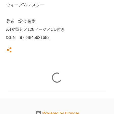
ウィープ”をマスター
著者 堀沢 俊樹
A4変型判／128ページ／CD付き
ISBN 9784845621682
コ
メ
ン
ト
Powered by Blogger