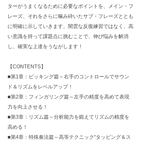
ターがうまくなるために必要なポイントを、メイン・フ
レーズ、それをさらに噛み砕いたサブ・フレーズととも
に明確に示していきます。闇雲な反復練習ではなく、高
い意識を持って課題点に挑むことで、伸び悩みを解消
し、確実な上達をうながします！
【CONTENTS】
■第1章：ピッキング篇～右手のコントロールでサウン
ド＆リズムをレベルアップ！
■第2章：フィンガリング篇～左手の精度を高めて表現
力を向上させる！
■第3章：リズム篇～分析能力を鍛えてリズムの精度を
高める！
■第4章：特殊奏法篇～高等テクニック“タッピング＆ス