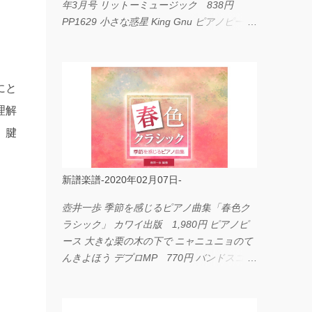
年3月号 リットーミュージック 838円
PP1629 小さな惑星 King Gnu ピアノピース
フェアリー 660円 fabulous act Vol.11 シン
コーミュージック 1,650円 BP2226 I
LOVE... Official髭男dism バンドピース フェ
にと
アリー 825円
理解
、腱
新譜楽譜-2020年02月07日-
壺井一歩 季節を感じるピアノ曲集「春色ク
ラシック」 カワイ出版 1,980円 ピアノピ
ース 大きな栗の木の下で ニャニュニョのて
んきよほう デプロMP 770円 バンドスコア
イングヴェイ・マルムスティーン・コレクシ
ョン ワイド版 シンコーミュージック
4,290円 PPE11 やさしく弾けるピアノピー