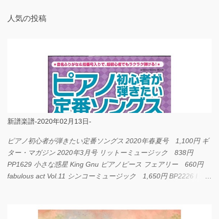
人気の投稿
新譜楽譜-2020年02月13日-
ピアノ初心者が弾きたい定番ソングス 2020年春夏号 1,100円 ギ
ター・マガジン 2020年3月号 リットーミュージック 838円
PP1629 小さな惑星 King Gnu ピアノピース フェアリー 660円
fabulous act Vol.11 シンコーミュージック 1,650円 BP2226 I
LOVE... Official髭男dism バンドピース フェアリー 825円