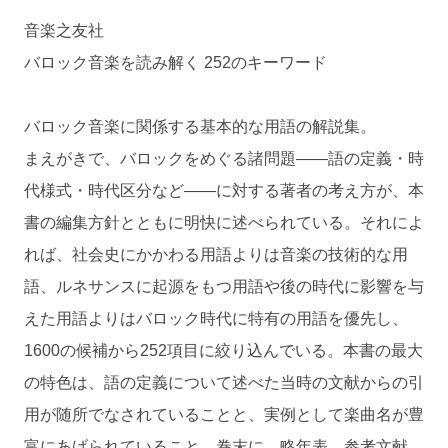
音楽之友社
バロック音楽を読み解く 252のキーワード
バロック音楽に関係する基本的な用語の解説集。
まえがきで、バロックをめぐる諸問題――語の定義・時
代様式・時代区分など――に対する著者の考え方が、本
書の編集方針とともに明快に述べられている。それによ
れば、社会史にかかわる用語よりは音楽の技術的な用
語、ルネサンスに起源をもつ用語や後の時代に影響を与
えた用語よりはバロック時代に特有の用語を優先し、
1600の候補から252項目に絞り込んでいる。本書の最大
の特色は、語の定義について述べた当時の文献からの引
用が随所でなされていることと、実例として楽曲名が豊
富にあげられていること。巻末に、略年表、参考文献、