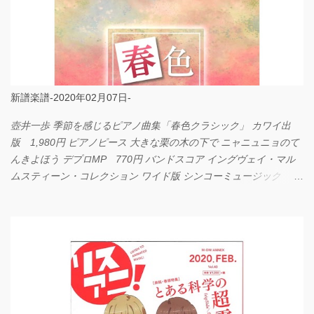
新譜楽譜-2020年02月07日-
壺井一歩 季節を感じるピアノ曲集「春色クラシック」 カワイ出
版 1,980円 ピアノピース 大きな栗の木の下で ニャニュニョのて
んきよほう デプロMP 770円 バンドスコア イングヴェイ・マル
ムスティーン・コレクション ワイド版 シンコーミュージック
4,290円 PPE11 やさしく弾けるピアノピース I LOVE．．．
Official髭男dism やさしく弾ける ピアノピース フェアリー 660円
BP2225 Kingdom of the Heavens 春畑道哉 バンドピース フェアリ
ー 825円