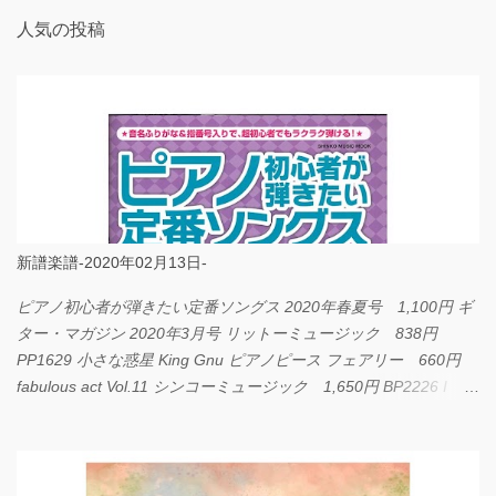
人気の投稿
新譜楽譜-2020年02月13日-
ピアノ初心者が弾きたい定番ソングス 2020年春夏号 1,100円 ギ
ター・マガジン 2020年3月号 リットーミュージック 838円
PP1629 小さな惑星 King Gnu ピアノピース フェアリー 660円
fabulous act Vol.11 シンコーミュージック 1,650円 BP2226 I
LOVE... Official髭男dism バンドピース フェアリー 825円