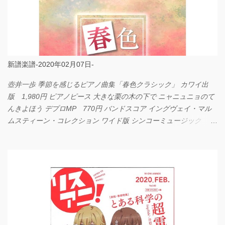
新譜楽譜-2020年02月07日-
壺井一歩 季節を感じるピアノ曲集「春色クラシック」 カワイ出
版 1,980円 ピアノピース 大きな栗の木の下で ニャニュニョのて
んきよほう デプロMP 770円 バンドスコア イングヴェイ・マル
ムスティーン・コレクション ワイド版 シンコーミュージック
4,290円 PPE11 やさしく弾けるピアノピース I LOVE．．．
Official髭男dism やさしく弾ける ピアノピース フェアリー 660円
BP2225 Kingdom of the Heavens 春畑道哉 バンドピース フェアリ
ー 825円