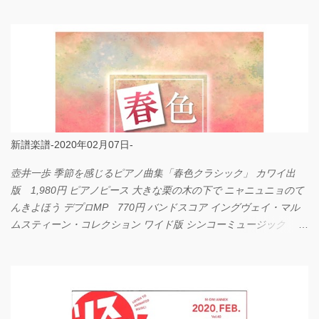
LOVE... Official髭男dism バンドピース フェアリー 825円
新譜楽譜-2020年02月07日-
壺井一歩 季節を感じるピアノ曲集「春色クラシック」 カワイ出
版 1,980円 ピアノピース 大きな栗の木の下で ニャニュニョのて
んきよほう デプロMP 770円 バンドスコア イングヴェイ・マル
ムスティーン・コレクション ワイド版 シンコーミュージック
4,290円 PPE11 やさしく弾けるピアノピース I LOVE．．．
Official髭男dism やさしく弾ける ピアノピース フェアリー 660円
BP2225 Kingdom of the Heavens 春畑道哉 バンドピース フェアリ
ー 825円