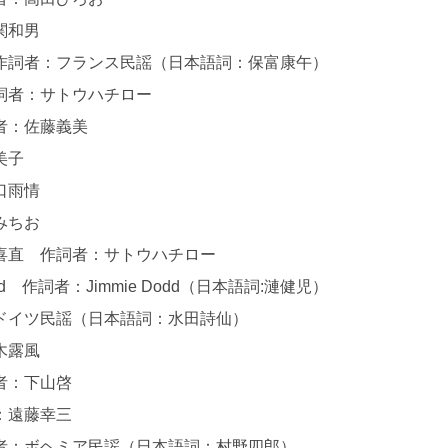
：関和男
作詞者：フランス民謡（日本語詞：保富康午）
作詞者：サトウハチロー
詞者：佐藤義美
山美子
野口雨情
どみちお
田喜直 作詞者：サトウハチロー
 作詞者：Jimmie Dodd（日本語詞:漣健児）
ドイツ民謡（日本語詞：水田詩仙）
三木露風
詞者：下山啓
者：遠藤幸三
者：ボヘミア民謡（日本語詞：村野四郎）