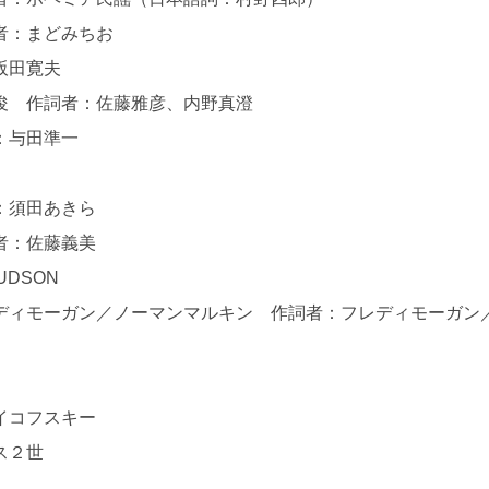
詞者：まどみちお
：阪田寛夫
秀俊 作詞者：佐藤雅彦、内野真澄
者：与田準一
者：須田あきら
詞者：佐藤義美
DSON
ディモーガン／ノーマンマルキン 作詞者：フレディモーガン
ー
ャイコフスキー
ウス２世