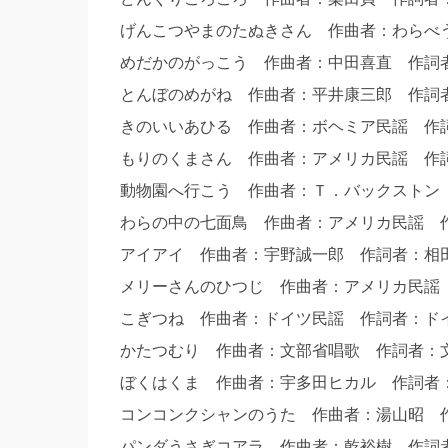
げんこつやまのたぬきさん 作曲者：わら
めだかのがっこう 作曲者：中田喜直 作
とんぼのめがね 作曲者：平井康三郎 作
きのいいあひる 作曲者：ボヘミア民謡 
もりのくまさん 作曲者：アメリカ民謡 作
動物園へ行こう 作曲者：Ｔ．バックストン
わらの中の七面鳥 作曲者：アメリカ民謡
アイアイ 作曲者：宇野誠一郎 作詞者：
メリーさんのひつじ 作曲者：アメリカ民
こぎつね 作曲者：ドイツ民謡 作詞者：ド
かたつむり 作曲者：文部省唱歌 作詞者
ぼくはくま 作曲者：宇多田ヒカル 作詞
コンコンクシャンのうた 作曲者：湯山昭
パンダうさぎコアラ 作曲者：乾裕樹 作