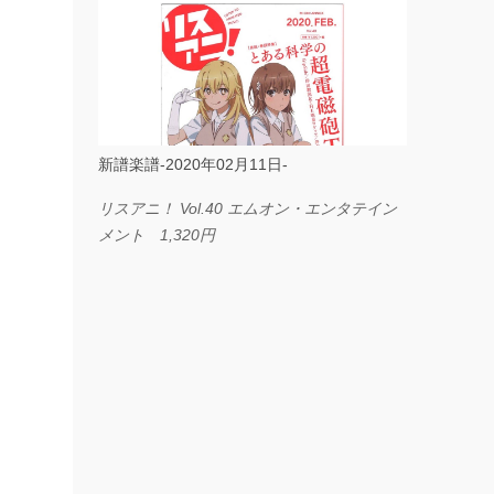
ス I LOVE．．． Official髭男dism やさしく
弾ける ピアノピース フェアリー 660円
BP2225 Kingdom of the Heavens 春畑道哉
バンドピース フェアリー 825円
新譜楽譜-2020年02月11日-
リスアニ！ Vol.40 エムオン・エンタテイン
メント 1,320円