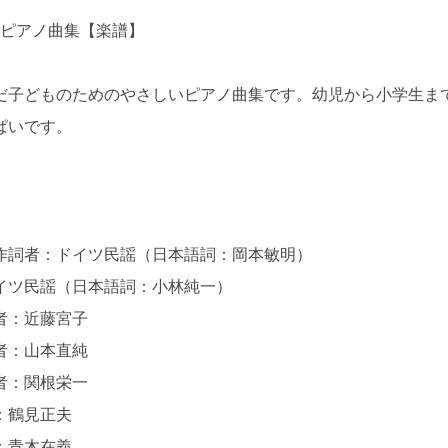
 ピアノ曲集【楽譜】
だ子どものためのやさしいピアノ曲集です。幼児から小学生ま
ぱいです。
作詞者：ドイツ民謡（日本語詞：岡本敏明）
イツ民謡（日本語詞：小林純一）
詞者：近藤宮子
詞者：山本直純
詞者：関根栄一
者：鶴見正夫
者：青木在義