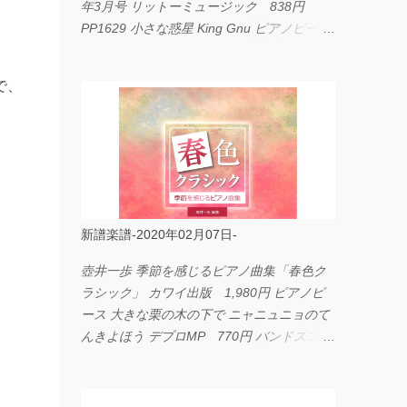
年3月号 リットーミュージック 838円
PP1629 小さな惑星 King Gnu ピアノピース
フェアリー 660円 fabulous act Vol.11 シン
コーミュージック 1,650円 BP2226 I
で、
LOVE... Official髭男dism バンドピース フェ
アリー 825円
新譜楽譜-2020年02月07日-
壺井一歩 季節を感じるピアノ曲集「春色ク
ラシック」 カワイ出版 1,980円 ピアノピ
ース 大きな栗の木の下で ニャニュニョのて
んきよほう デプロMP 770円 バンドスコア
イングヴェイ・マルムスティーン・コレクシ
ョン ワイド版 シンコーミュージック
4,290円 PPE11 やさしく弾けるピアノピー