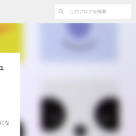
ュ
売にな