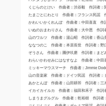
くじらのとけい 作曲者：渋谷毅 作詞者
たまごとにわとり 作曲者：フランス民謡 
かわいいかくれんぼ 作曲者：中田喜直 
いぬのおまわりさん 作曲者：大中恩 作
山のワルツ 作曲者：湯山昭 作詞者：香
ななつのこ 作曲者：本居長世 作詞者：
ぞうさん 作曲者：團伊玖磨 作詞者：ま
わらいかわせみにはなすなよ 作曲者：中
ミッキーマウスマーチ 作曲者：Jimmie Dodd
山の音楽家 作曲者：ドイツ民謡 作詞者：
あかとんぼ 作曲者：山田耕筰 作詞者：
イカイカイルカ 作曲者：福田和禾子 作
しまうまグルグル 作曲者：乾裕樹 作詞
ぶんぶんぶん 作曲者：ボヘミア民謡 作詞