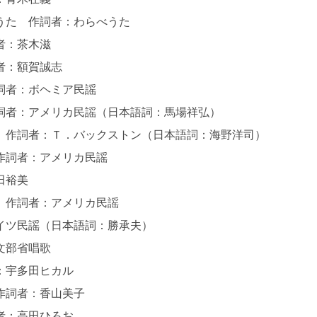
べうた 作詞者：わらべうた
詞者：茶木滋
詞者：額賀誠志
作詞者：ボヘミア民謡
詞者：アメリカ民謡（日本語詞：馬場祥弘）
 作詞者：Ｔ．バックストン（日本語詞：海野洋司）
 作詞者：アメリカ民謡
相田裕美
謡 作詞者：アメリカ民謡
イツ民謡（日本語詞：勝承夫）
：文部省唱歌
者：宇多田ヒカル
 作詞者：香山美子
詞者：高田ひろお