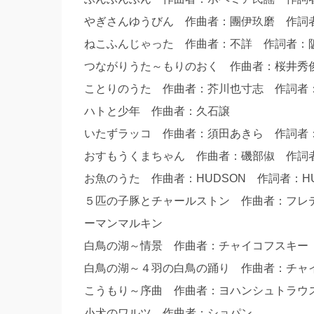
やぎさんゆうびん 作曲者：團伊玖磨 作
ねこふんじゃった 作曲者：不詳 作詞者
つながりうた～もりのおく 作曲者：桜井
ことりのうた 作曲者：芥川也寸志 作詞
ハトと少年 作曲者：久石譲
いたずラッコ 作曲者：須田あきら 作詞
おすもうくまちゃん 作曲者：磯部俶 作
お魚のうた 作曲者：HUDSON 作詞者：HU
５匹の子豚とチャールストン 作曲者：フレ
ーマンマルキン
白鳥の湖～情景 作曲者：チャイコフスキ
白鳥の湖～４羽の白鳥の踊り 作曲者：チ
こうもり～序曲 作曲者：ヨハンシュトラ
小犬のワルツ 作曲者：ショパン