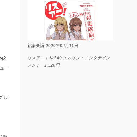
ス I LOVE．．． Official髭男dism やさしく
弾ける ピアノピース フェアリー 660円
BP2225 Kingdom of the Heavens 春畑道哉
バンドピース フェアリー 825円
新譜楽譜-2020年02月11日-
リスアニ！ Vol.40 エムオン・エンタテイン
約2
メント 1,320円
ビュー
グル
のを