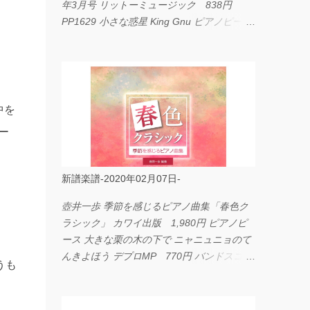
年3月号 リットーミュージック 838円
PP1629 小さな惑星 King Gnu ピアノピース
フェアリー 660円 fabulous act Vol.11 シン
コーミュージック 1,650円 BP2226 I
LOVE... Official髭男dism バンドピース フェ
アリー 825円
中を
ー
新譜楽譜-2020年02月07日-
壺井一歩 季節を感じるピアノ曲集「春色ク
ラシック」 カワイ出版 1,980円 ピアノピ
ース 大きな栗の木の下で ニャニュニョのて
んきよほう デプロMP 770円 バンドスコア
うも
イングヴェイ・マルムスティーン・コレクシ
ョン ワイド版 シンコーミュージック
4,290円 PPE11 やさしく弾けるピアノピー