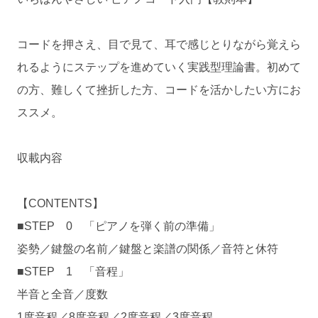
コードを押さえ、目で見て、耳で感じとりながら覚えら
れるようにステップを進めていく実践型理論書。初めて
の方、難しくて挫折した方、コードを活かしたい方にお
ススメ。
収載内容
【CONTENTS】
■STEP 0 「ピアノを弾く前の準備」
姿勢／鍵盤の名前／鍵盤と楽譜の関係／音符と休符
■STEP 1 「音程」
半音と全音／度数
1度音程／8度音程／2度音程／3度音程