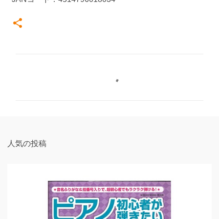
コ
メ
ン
ト
人気の投稿