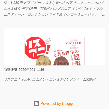
版 1,980円 ピアノピース 大きな栗の木の下で ニャニュニョのて
んきよほう デプロMP 770円 バンドスコア イングヴェイ・マル
ムスティーン・コレクション ワイド版 シンコーミュージック
4,290円 PPE11 やさしく弾けるピアノピース I LOVE．．．
Official髭男dism やさしく弾ける ピアノピース フェアリー 660円
BP2225 Kingdom of the Heavens 春畑道哉 バンドピース フェアリ
ー 825円
新譜楽譜-2020年02月11日-
リスアニ！ Vol.40 エムオン・エンタテインメント 1,320円
Powered by Blogger