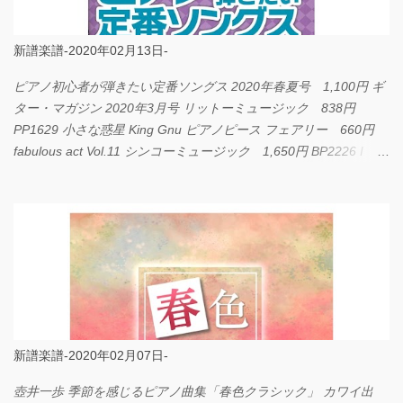
新譜楽譜-2020年02月13日-
ピアノ初心者が弾きたい定番ソングス 2020年春夏号 1,100円 ギ
ター・マガジン 2020年3月号 リットーミュージック 838円
PP1629 小さな惑星 King Gnu ピアノピース フェアリー 660円
fabulous act Vol.11 シンコーミュージック 1,650円 BP2226 I
LOVE... Official髭男dism バンドピース フェアリー 825円
新譜楽譜-2020年02月07日-
壺井一歩 季節を感じるピアノ曲集「春色クラシック」 カワイ出