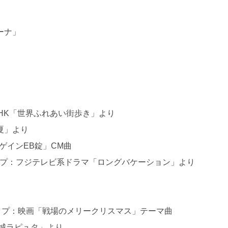
ーナ」
アップ：NHK「世界ふれあい街歩き」より
夏」より
「リゲインEB錠」CM曲
 タイアップ：フジテレビ系ドラマ「ロングバケーション」より
nce タイアップ：映画「戦場のメリークリスマス」テーマ曲
城ラピュタ」より