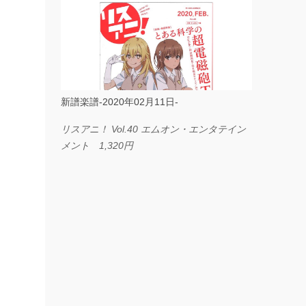
ス I LOVE．．． Official髭男dism やさしく
弾ける ピアノピース フェアリー 660円
BP2225 Kingdom of the Heavens 春畑道哉
バンドピース フェアリー 825円
新譜楽譜-2020年02月11日-
リスアニ！ Vol.40 エムオン・エンタテイン
メント 1,320円