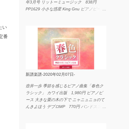
年3月号 リットーミュージック 838円
PP1629 小さな惑星 King Gnu ピアノピース
フェアリー 660円 fabulous act Vol.11 シン
コーミュージック 1,650円 BP2226 I
たい
LOVE... Official髭男dism バンドピース フェ
定番
アリー 825円
新譜楽譜-2020年02月07日-
壺井一歩 季節を感じるピアノ曲集「春色ク
ラシック」 カワイ出版 1,980円 ピアノピ
ース 大きな栗の木の下で ニャニュニョのて
んきよほう デプロMP 770円 バンドスコア
イングヴェイ・マルムスティーン・コレクシ
ョン ワイド版 シンコーミュージック
4,290円 PPE11 やさしく弾けるピアノピー