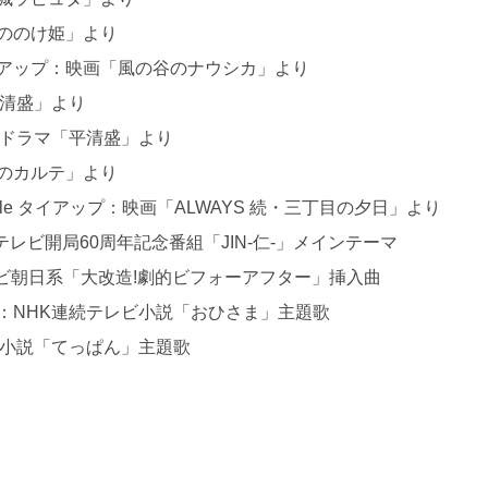
ののけ姫」より
イアップ：映画「風の谷のナウシカ」より
平清盛」より
河ドラマ「平清盛」より
のカルテ」より
Title タイアップ：映画「ALWAYS 続・三丁目の夕日」より
TBSテレビ開局60周年記念番組「JIN-仁-」メインテーマ
テレビ朝日系「大改造!劇的ビフォーアフター」挿入曲
：NHK連続テレビ小説「おひさま」主題歌
ビ小説「てっぱん」主題歌