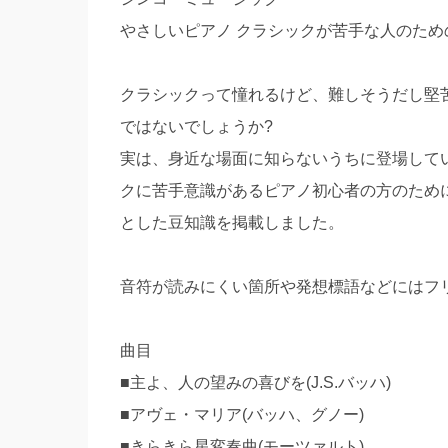
やさしいピアノ クラシックが苦手な人のため
クラシックって憧れるけど、難しそうだし堅
ではないでしょうか?
実は、身近な場面に知らないうちに登場して
クに苦手意識があるピアノ初心者の方のため
とした豆知識を掲載しました。
音符が読みにくい箇所や発想標語などにはフリ
曲目
■主よ、人の望みの喜びを(J.S.バッハ)
■アヴェ・マリア(バッハ、グノー)
■きらきら星変奏曲(モーツァルト)