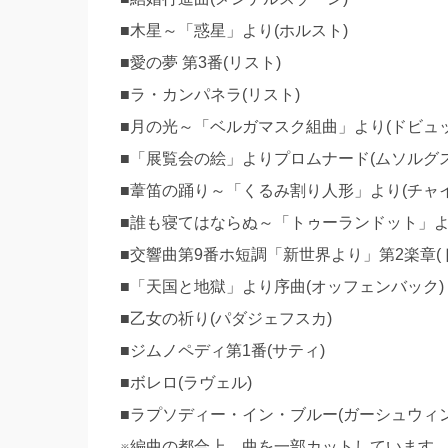
■木星～「惑星」より(ホルスト)
■愛の夢 第3番(リスト)
■ラ・カンパネラ(リスト)
■月の光～「ベルガマスク組曲」より(ドビュッ
■「展覧会の絵」よりプロムナード(ムソルグス
■葦笛の踊り～「くるみ割り人形」より(チャ
■誰も寝てはならぬ～「トゥーランドット」よ
■交響曲第9番ホ短調「新世界より」第2楽章(
■「天国と地獄」より序曲(オッフェンバック)
■乙女の祈り(パダジェフスカ)
■ジムノペディ第1番(サティ)
■ボレロ(ラヴェル)
■ラプソディー・イン・ブルー(ガーシュウィン
※編曲の都合上、曲を一部カットしています