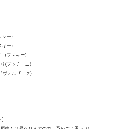
シー)
キー)
イコフスキー)
り(プッチーニ)
ドヴォルザーク)
)
。原曲とは異なりますので、予めご了承下さい。