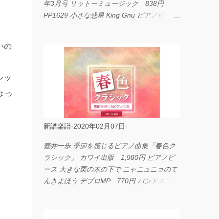
年3月号 リットーミュージック 838円
PP1629 小さな惑星 King Gnu ピアノピース
フェアリー 660円 fabulous act Vol.11 シン
コーミュージック 1,650円 BP2226 I
いの
LOVE... Official髭男dism バンドピース フェ
アリー 825円
シッ
ょっ
新譜楽譜-2020年02月07日-
壺井一歩 季節を感じるピアノ曲集「春色ク
ラシック」 カワイ出版 1,980円 ピアノピ
ース 大きな栗の木の下で ニャニュニョのて
んきよほう デプロMP 770円 バンドスコア
イングヴェイ・マルムスティーン・コレクシ
ョン ワイド版 シンコーミュージック
4,290円 PPE11 やさしく弾けるピアノピー