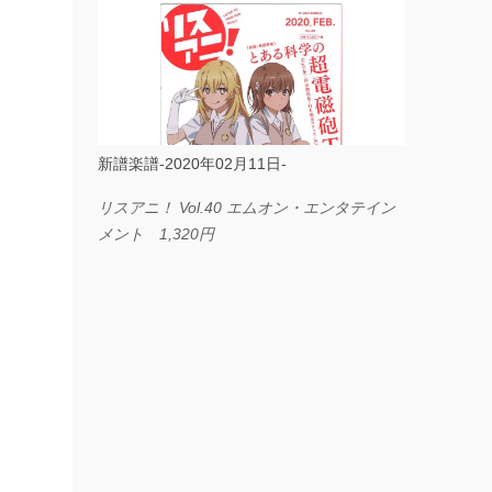
ス I LOVE．．． Official髭男dism やさしく
弾ける ピアノピース フェアリー 660円
BP2225 Kingdom of the Heavens 春畑道哉
バンドピース フェアリー 825円
新譜楽譜-2020年02月11日-
リスアニ！ Vol.40 エムオン・エンタテイン
メント 1,320円