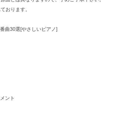
れております。
曲30選[やさしいピアノ]
イメント