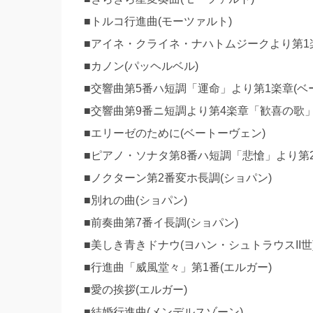
■トルコ行進曲(モーツァルト)
■アイネ・クライネ・ナハトムジークより第1楽
■カノン(パッヘルベル)
■交響曲第5番ハ短調「運命」より第1楽章(ベ
■交響曲第9番ニ短調より第4楽章「歓喜の歌」
■エリーゼのために(ベートーヴェン)
■ピアノ・ソナタ第8番ハ短調「悲愴」より第2
■ノクターン第2番変ホ長調(ショパン)
■別れの曲(ショパン)
■前奏曲第7番イ長調(ショパン)
■美しき青きドナウ(ヨハン・シュトラウスII世
■行進曲「威風堂々」第1番(エルガー)
■愛の挨拶(エルガー)
■結婚行進曲(メンデルスゾーン)