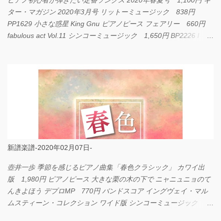
ピアノ初心者が弾きたい定番ソングス 2020年春夏号 1,100円 ギ
ター・マガジン 2020年3月号 リットーミュージック 838円
PP1629 小さな惑星 King Gnu ピアノピース フェアリー 660円
fabulous act Vol.11 シンコーミュージック 1,650円 BP2226 I
LOVE... Official髭男dism バンドピース フェアリー 825円
新譜楽譜-2020年02月07日-
壺井一歩 季節を感じるピアノ曲集「春色クラシック」 カワイ出
版 1,980円 ピアノピース 大きな栗の木の下で ニャニュニョのて
んきよほう デプロMP 770円 バンドスコア イングヴェイ・マル
ムスティーン・コレクション ワイド版 シンコーミュージック
4,290円 PPE11 やさしく弾けるピアノピース I LOVE．．．