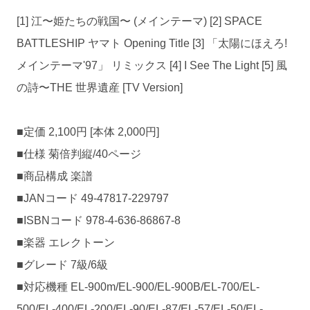
[1] 江〜姫たちの戦国〜 (メインテーマ) [2] SPACE
BATTLESHIP ヤマト Opening Title [3] 「太陽にほえろ!
メインテーマ'97」 リミックス [4] I See The Light [5] 風
の詩〜THE 世界遺産 [TV Version]
■定価 2,100円 [本体 2,000円]
■仕様 菊倍判縦/40ページ
■商品構成 楽譜
■JANコード 49-47817-229797
■ISBNコード 978-4-636-86867-8
■楽器 エレクトーン
■グレード 7級/6級
■対応機種 EL-900m/EL-900/EL-900B/EL-700/EL-
500/EL-400/EL-200/EL-90/EL-87/EL-57/EL-50/EL-