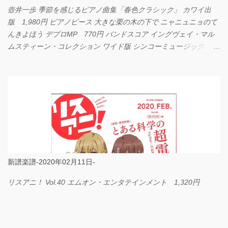
壺井一歩 季節を感じるピアノ曲集「春色クラシック」 カワイ出
版 1,980円 ピアノピース 大きな栗の木の下で ニャニュニョのて
んきよほう デプロMP 770円 バンドスコア イングヴェイ・マル
ムスティーン・コレクション ワイド版 シンコーミュージック
4,290円 PPE11 やさしく弾けるピアノピース I LOVE．．．
Official髭男dism やさしく弾ける ピアノピース フェアリー 660円
BP2225 Kingdom of the Heavens 春畑道哉 バンドピース フェアリ
ー 825円
新譜楽譜-2020年02月11日-
リスアニ！ Vol.40 エムオン・エンタテインメント 1,320円