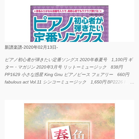
新譜楽譜-2020年02月13日-
ピアノ初心者が弾きたい定番ソングス 2020年春夏号 1,100円 ギ
ター・マガジン 2020年3月号 リットーミュージック 838円
PP1629 小さな惑星 King Gnu ピアノピース フェアリー 660円
fabulous act Vol.11 シンコーミュージック 1,650円 BP2226 I
LOVE... Official髭男dism バンドピース フェアリー 825円