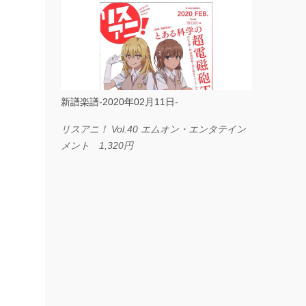
ス I LOVE．．． Official髭男dism やさしく
弾ける ピアノピース フェアリー 660円
BP2225 Kingdom of the Heavens 春畑道哉
バンドピース フェアリー 825円
新譜楽譜-2020年02月11日-
リスアニ！ Vol.40 エムオン・エンタテイン
メント 1,320円