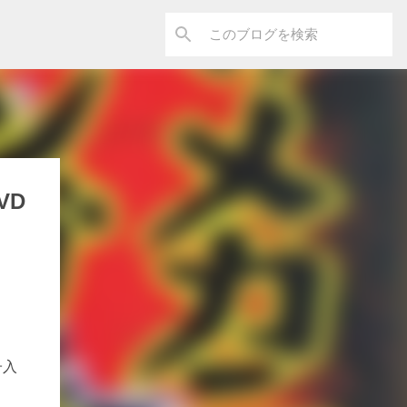
VD
子入