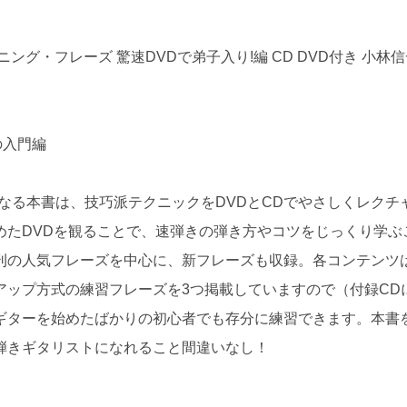
グ・フレーズ 驚速DVDで弟子入り!編 CD DVD付き 小林信
の入門編
となる本書は、技巧派テクニックをDVDとCDでやさしくレクチ
めたDVDを観ることで、速弾きの弾き方やコツをじっくり学ぶ
刊の人気フレーズを中心に、新フレーズも収録。各コンテンツ
アップ方式の練習フレーズを3つ掲載していますので（付録CD
ギターを始めたばかりの初心者でも存分に練習できます。本書
弾きギタリストになれること間違いなし！