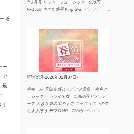
年3月号 リットーミュージック 838円
PP1629 小さな惑星 King Gnu ピアノピース
フェアリー 660円 fabulous act Vol.11 シン
一 著
コーミュージック 1,650円 BP2226 I
LOVE... Official髭男dism バンドピース フェ
アリー 825円
ャー
こと
新譜楽譜-2020年02月07日-
は最
壺井一歩 季節を感じるピアノ曲集「春色ク
に
ラシック」 カワイ出版 1,980円 ピアノピ
ース 大きな栗の木の下で ニャニュニョのて
を手
んきよほう デプロMP 770円 バンドスコア
イングヴェイ・マルムスティーン・コレクシ
ョン ワイド版 シンコーミュージック
4,290円 PPE11 やさしく弾けるピアノピー