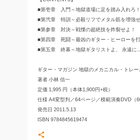
■第壱章 入門～地獄道場に足を踏み入れろ！
■第弐章 特訓～必殺リフでメタル筋を増強せ
■第参章 対決～戦慄の超絶技を炸裂せよ！ 
■第四章 死闘～最凶のギター・ヒーローを打
■第五章 終幕～地獄ギタリストよ、 永遠に
ギター・マガジン 地獄のメカニカル・トレー
著者 小林 信一
定価 1,995 円（本体1,900円+税）
仕様 A4変型判／64ページ／模範演奏DVD（
発売日 2011.5.13
ISBN 9784845619474