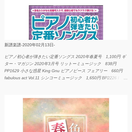
新譜楽譜-2020年02月13日-
ピアノ初心者が弾きたい定番ソングス 2020年春夏号 1,100円 ギ
ター・マガジン 2020年3月号 リットーミュージック 838円
PP1629 小さな惑星 King Gnu ピアノピース フェアリー 660円
fabulous act Vol.11 シンコーミュージック 1,650円 BP2226 I
LOVE... Official髭男dism バンドピース フェアリー 825円