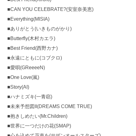
■CAN YOU CELEBRATE?(安室奈美恵)
■Everything(MISIA)
■ありがとう(いきものがかり)
■Butterfly(木村カエラ)
■Best Friend(西野カナ)
■永遠にともに(コブクロ)
■愛唄(GReeeeN)
■One Love(嵐)
■Story(AI)
■ハナミズキ(一青窈)
■未来予想図II(DREAMS COME TRUE)
■抱きしめたい(Mr.Children)
■世界に一つだけの花(SMAP)
■心を込めて花束を(サザンオールスターズ)