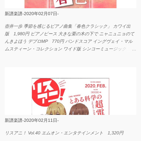
新譜楽譜-2020年02月07日-
壺井一歩 季節を感じるピアノ曲集「春色クラシック」 カワイ出
版 1,980円 ピアノピース 大きな栗の木の下で ニャニュニョのて
んきよほう デプロMP 770円 バンドスコア イングヴェイ・マル
ムスティーン・コレクション ワイド版 シンコーミュージック
4,290円 PPE11 やさしく弾けるピアノピース I LOVE．．．
Official髭男dism やさしく弾ける ピアノピース フェアリー 660円
BP2225 Kingdom of the Heavens 春畑道哉 バンドピース フェアリ
ー 825円
新譜楽譜-2020年02月11日-
リスアニ！ Vol.40 エムオン・エンタテインメント 1,320円