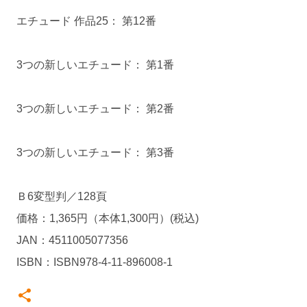
エチュード 作品25： 第12番
3つの新しいエチュード： 第1番
3つの新しいエチュード： 第2番
3つの新しいエチュード： 第3番
Ｂ6変型判／128頁
価格：1,365円（本体1,300円）(税込)
JAN：4511005077356
ISBN：ISBN978-4-11-896008-1