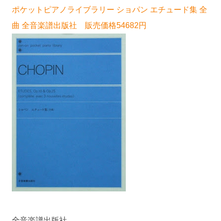
ポケットピアノライブラリー ショパン エチュード集 全
曲 全音楽譜出版社 販売価格54682円
全音楽譜出版社