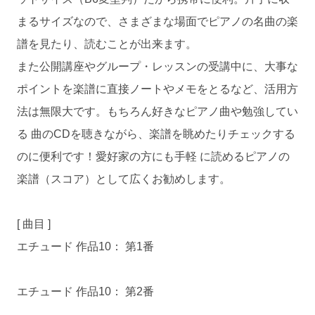
まるサイズなので、さまざまな場面でピアノの名曲の楽
譜を見たり、読むことが出来ます。
また公開講座やグループ・レッスンの受講中に、大事な
ポイントを楽譜に直接ノートやメモをとるなど、活用方
法は無限大です。もちろん好きなピアノ曲や勉強してい
る 曲のCDを聴きながら、楽譜を眺めたりチェックする
のに便利です！愛好家の方にも手軽 に読めるピアノの
楽譜（スコア）として広くお勧めします。
[ 曲目 ]
エチュード 作品10： 第1番
エチュード 作品10： 第2番