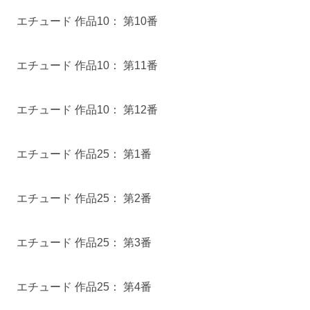
エチュード 作品10： 第10番
エチュード 作品10： 第11番
エチュード 作品10： 第12番
エチュード 作品25： 第1番
エチュード 作品25： 第2番
エチュード 作品25： 第3番
エチュード 作品25： 第4番