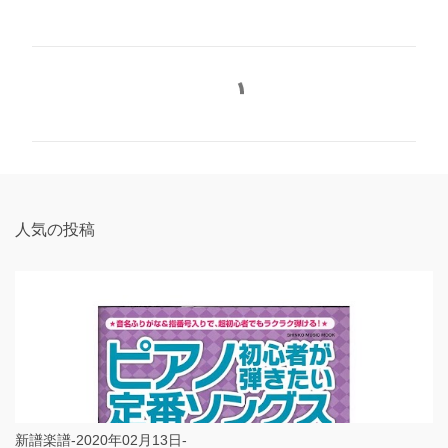
コ
メ
ン
ト
人気の投稿
新譜楽譜-2020年02月13日-