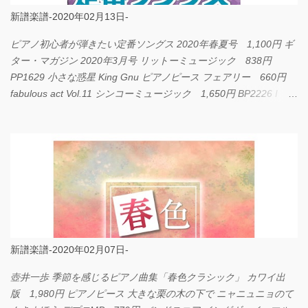
新譜楽譜-2020年02月13日-
ピアノ初心者が弾きたい定番ソングス 2020年春夏号 1,100円 ギ
ター・マガジン 2020年3月号 リットーミュージック 838円
PP1629 小さな惑星 King Gnu ピアノピース フェアリー 660円
fabulous act Vol.11 シンコーミュージック 1,650円 BP2226 I
LOVE... Official髭男dism バンドピース フェアリー 825円
新譜楽譜-2020年02月07日-
壺井一歩 季節を感じるピアノ曲集「春色クラシック」 カワイ出
版 1,980円 ピアノピース 大きな栗の木の下で ニャニュニョのて