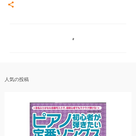
コ
メ
ン
ト
人気の投稿