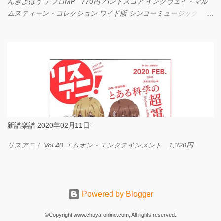
んきよほう デプロMP 770円 バンドスコア イングヴェイ・マル
ムスティーン・コレクション ワイド版 シンコーミュージック
4,290円 PPE11 やさしく弾けるピアノピース I LOVE．．．
Official髭男dism やさしく弾ける ピアノピース フェアリー 660円
BP2225 Kingdom of the Heavens 春畑道哉 バンドピース フェアリ
ー 825円
新譜楽譜-2020年02月11日-
リスアニ！ Vol.40 エムオン・エンタテインメント 1,320円
Powered by Blogger
©Copyright www.chuya-online.com, All rights reserved.