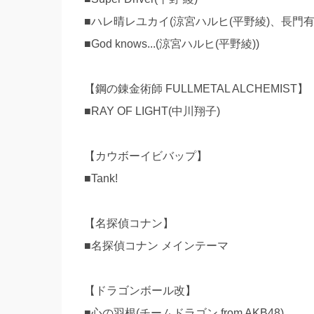
■ハレ晴レユカイ(涼宮ハルヒ(平野綾)、長門有
■God knows...(涼宮ハルヒ(平野綾))
【鋼の錬金術師 FULLMETAL ALCHEMIST】
■RAY OF LIGHT(中川翔子)
【カウボーイビバップ】
■Tank!
【名探偵コナン】
■名探偵コナン メインテーマ
【ドラゴンボール改】
■心の羽根(チームドラゴン from AKB48)