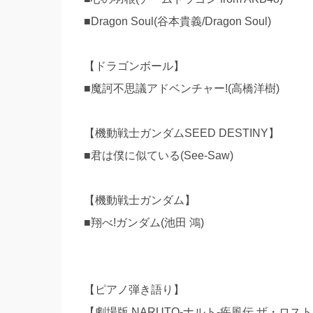
■Dragon Soul(谷本貴義/Dragon Soul)
【ドラゴンボール】
■魔訶不思議アドベンチャー!(高橋洋樹)
【機動戦士ガンダムSEED DESTINY】
■君は僕に似ている(See-Saw)
【機動戦士ガンダム】
■翔べ!ガンダム(池田 鴻)
【ピアノ弾き語り】
【劇場版 NARUTO-ナルト-疾風伝 ザ・ロス