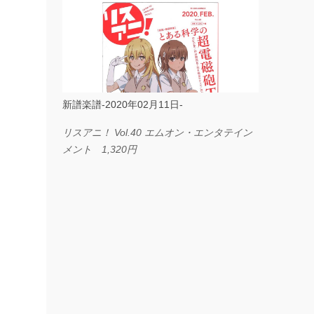
ス I LOVE．．． Official髭男dism やさしく
弾ける ピアノピース フェアリー 660円
BP2225 Kingdom of the Heavens 春畑道哉
バンドピース フェアリー 825円
新譜楽譜-2020年02月11日-
リスアニ！ Vol.40 エムオン・エンタテイン
メント 1,320円