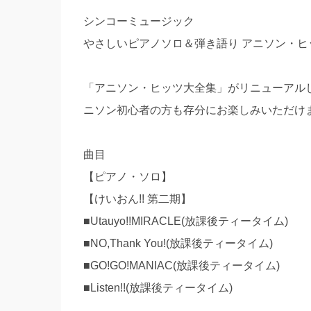
シンコーミュージック
やさしいピアノソロ＆弾き語り アニソン・ヒッツ大
「アニソン・ヒッツ大全集」がリニューアルし
ニソン初心者の方も存分にお楽しみいただけ
曲目
【ピアノ・ソロ】
【けいおん!! 第二期】
■Utauyo!!MIRACLE(放課後ティータイム)
■NO,Thank You!(放課後ティータイム)
■GO!GO!MANIAC(放課後ティータイム)
■Listen!!(放課後ティータイム)