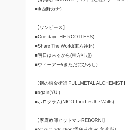
■if(西野カナ)
【ワンピース】
■One day(THE ROOTLESS)
■Share The World(東方神起)
■明日は来るから(東方神起)
■ウィーアー!(きただにひろし)
【鋼の錬金術師 FULLMETAL ALCHEMIST】
■again(YUI)
■ホログラム(NICO Touches the Walls)
【家庭教師ヒットマンREBORN!】
■Sakura addiction(雲雀恭弥 vs 六道 骸)