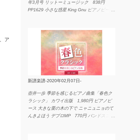
年3月号 リットーミュージック 838円
PP1629 小さな惑星 King Gnu ピアノピース
フェアリー 660円 fabulous act Vol.11 シン
コーミュージック 1,650円 BP2226 I
LOVE... Official髭男dism バンドピース フェ
、ア
アリー 825円
新譜楽譜-2020年02月07日-
壺井一歩 季節を感じるピアノ曲集「春色ク
ラシック」 カワイ出版 1,980円 ピアノピ
ース 大きな栗の木の下で ニャニュニョのて
んきよほう デプロMP 770円 バンドスコア
イングヴェイ・マルムスティーン・コレクシ
ョン ワイド版 シンコーミュージック
4,290円 PPE11 やさしく弾けるピアノピー