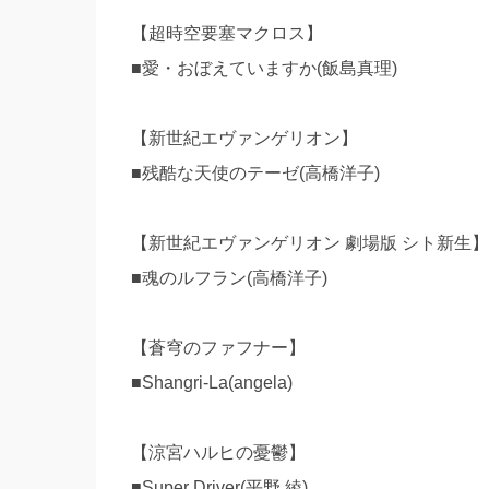
【超時空要塞マクロス】
■愛・おぼえていますか(飯島真理)
【新世紀エヴァンゲリオン】
■残酷な天使のテーゼ(高橋洋子)
【新世紀エヴァンゲリオン 劇場版 シト新生】
■魂のルフラン(高橋洋子)
【蒼穹のファフナー】
■Shangri-La(angela)
【涼宮ハルヒの憂鬱】
■Super Driver(平野 綾)