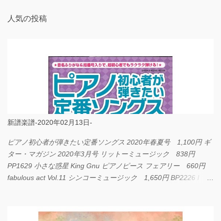
人気の投稿
新譜楽譜-2020年02月13日-
ピアノ初心者が弾きたい定番ソングス 2020年春夏号 1,100円 ギ
ター・マガジン 2020年3月号 リットーミュージック 838円
PP1629 小さな惑星 King Gnu ピアノピース フェアリー 660円
fabulous act Vol.11 シンコーミュージック 1,650円 BP2226 I
LOVE... Official髭男dism バンドピース フェアリー 825円