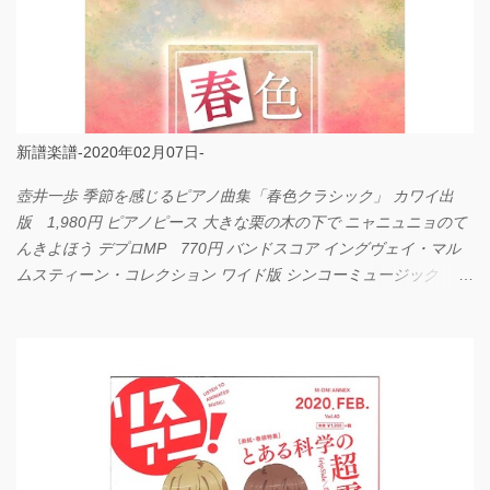
新譜楽譜-2020年02月07日-
壺井一歩 季節を感じるピアノ曲集「春色クラシック」 カワイ出
版 1,980円 ピアノピース 大きな栗の木の下で ニャニュニョのて
んきよほう デプロMP 770円 バンドスコア イングヴェイ・マル
ムスティーン・コレクション ワイド版 シンコーミュージック
4,290円 PPE11 やさしく弾けるピアノピース I LOVE．．．
Official髭男dism やさしく弾ける ピアノピース フェアリー 660円
BP2225 Kingdom of the Heavens 春畑道哉 バンドピース フェアリ
ー 825円