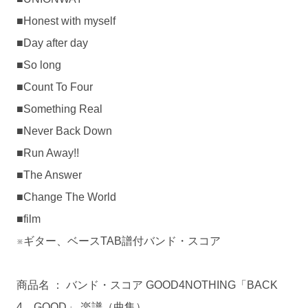
■Honest with myself
■Day after day
■So long
■Count To Four
■Something Real
■Never Back Down
■Run Away!!
■The Answer
■Change The World
■film
※ギター、ベースTAB譜付バンド・スコア
商品名 ： バンド・スコア GOOD4NOTHING「BACK
4 GOOD」 楽譜（曲集）