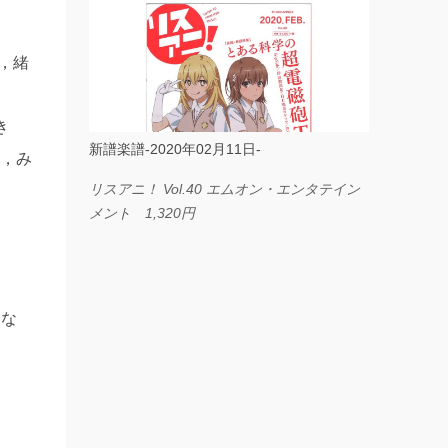
ス I LOVE．．． Official髭男dism やさしく
弾ける ピアノピース フェアリー 660円
唯，緒
BP2225 Kingdom of the Heavens 春畑道哉
バンドピース フェアリー 825円
みき
新譜楽譜-2020年02月11日-
麟，み
リスアニ！ Vol.40 エムオン・エンタテイン
メント 1,320円
みな