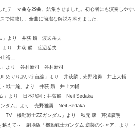
したテーマ曲を29曲、結集させました。初心者にも演奏しやす
ラスで掲載し、全曲に簡潔な解説を添えました。
ダム」より 井荻 麟 渡辺岳夫
ム」より 井荻 麟 渡辺岳夫
 松山裕士
ダム」より 谷村新司 谷村新司
ムIII めぐりあい宇宙編」より 井荻麟，売野雅勇 井上大輔
I 哀・戦士編」より 井荻 麟 井上大輔
」より 日本語詞：井荻麟 Neil Sedaka
ダム」より 売野雅勇 Neil Sedaka
よ TV「機動戦士ZZガンダム」より 秋元 康 芹澤廣明
スの宇宙を越えて～ 劇場版「機動戦士ガンダム 逆襲のシャア」より 