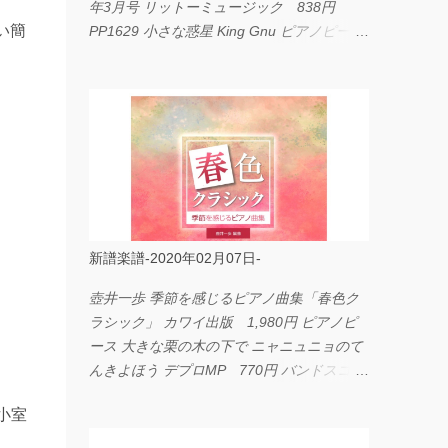
年3月号 リットーミュージック 838円
い簡
PP1629 小さな惑星 King Gnu ピアノピース
フェアリー 660円 fabulous act Vol.11 シン
コーミュージック 1,650円 BP2226 I
LOVE... Official髭男dism バンドピース フェ
アリー 825円
新譜楽譜-2020年02月07日-
壺井一歩 季節を感じるピアノ曲集「春色ク
ラシック」 カワイ出版 1,980円 ピアノピ
ース 大きな栗の木の下で ニャニュニョのて
んきよほう デプロMP 770円 バンドスコア
イングヴェイ・マルムスティーン・コレクシ
小室
ョン ワイド版 シンコーミュージック
4,290円 PPE11 やさしく弾けるピアノピー