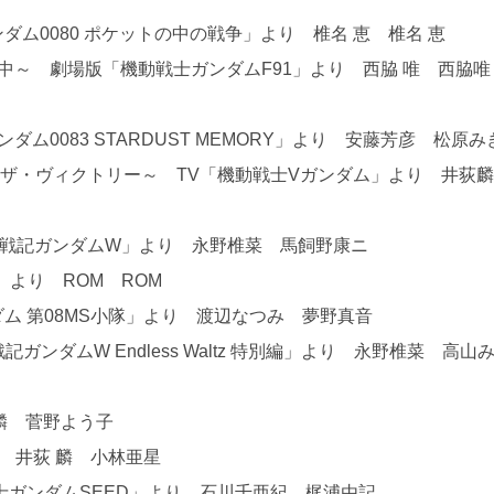
ンダム0080 ポケットの中の戦争」より 椎名 恵 椎名 恵
る風の中～ 劇場版「機動戦士ガンダムF91」より 西脇 唯 西脇
士ガンダム0083 STARDUST MEMORY」より 安藤芳彦 松原
RY～トゥ・ザ・ヴィクトリー～ TV「機動戦士Vガンダム」より 井荻
V「新機動戦記ガンダムW」より 永野椎菜 馬飼野康ニ
X」より ROM ROM
ダム 第08MS小隊」より 渡辺なつみ 夢野真音
動戦記ガンダムW Endless Waltz 特別編」より 永野椎菜 高山
 麟 菅野よう子
り 井荻 麟 小林亜星
戦士ガンダムSEED」より 石川千亜紀 梶浦由記