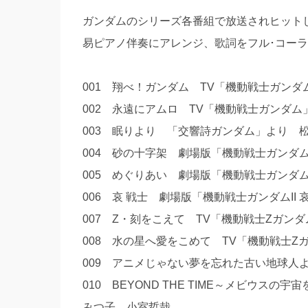
ガンダムのシリーズ各番組で放送されヒット
易ピアノ伴奏にアレンジ、歌詞をフル･コー
001 翔べ！ガンダム TV「機動戦士ガン
002 永遠にアムロ TV「機動戦士ガンダ
003 眠りより 「交響詩ガンダム」より
004 砂の十字架 劇場版「機動戦士ガン
005 めぐりあい 劇場版「機動戦士ガンダ
006 哀 戦士 劇場版「機動戦士ガンダムI
007 Z・刻をこえて TV「機動戦士Zガンダム
008 水の星へ愛をこめて TV「機動戦士Zガン
009 アニメじゃない夢を忘れた古い地球人
010 BEYOND THE TIME～メビウ
みつ子 小室哲哉