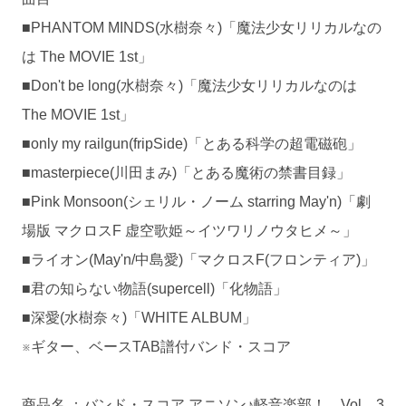
■PHANTOM MINDS(水樹奈々)「魔法少女リリカルなの
は The MOVIE 1st」
■Don't be long(水樹奈々)「魔法少女リリカルなのは
The MOVIE 1st」
■only my railgun(fripSide)「とある科学の超電磁砲」
■masterpiece(川田まみ)「とある魔術の禁書目録」
■Pink Monsoon(シェリル・ノーム starring May'n)「劇
場版 マクロスF 虚空歌姫～イツワリノウタヒメ～」
■ライオン(May'n/中島愛)「マクロスF(フロンティア)」
■君の知らない物語(supercell)「化物語」
■深愛(水樹奈々)「WHITE ALBUM」
※ギター、ベースTAB譜付バンド・スコア
商品名 ：バンド・スコア アニソン♪軽音楽部！ Vol．3