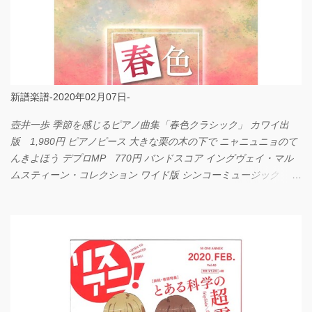
新譜楽譜-2020年02月07日-
壺井一歩 季節を感じるピアノ曲集「春色クラシック」 カワイ出
版 1,980円 ピアノピース 大きな栗の木の下で ニャニュニョのて
んきよほう デプロMP 770円 バンドスコア イングヴェイ・マル
ムスティーン・コレクション ワイド版 シンコーミュージック
4,290円 PPE11 やさしく弾けるピアノピース I LOVE．．．
Official髭男dism やさしく弾ける ピアノピース フェアリー 660円
BP2225 Kingdom of the Heavens 春畑道哉 バンドピース フェアリ
ー 825円