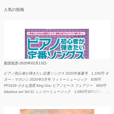
人気の投稿
新譜楽譜-2020年02月13日-
ピアノ初心者が弾きたい定番ソングス 2020年春夏号 1,100円 ギ
ター・マガジン 2020年3月号 リットーミュージック 838円
PP1629 小さな惑星 King Gnu ピアノピース フェアリー 660円
fabulous act Vol.11 シンコーミュージック 1,650円 BP2226 I
LOVE... Official髭男dism バンドピース フェアリー 825円