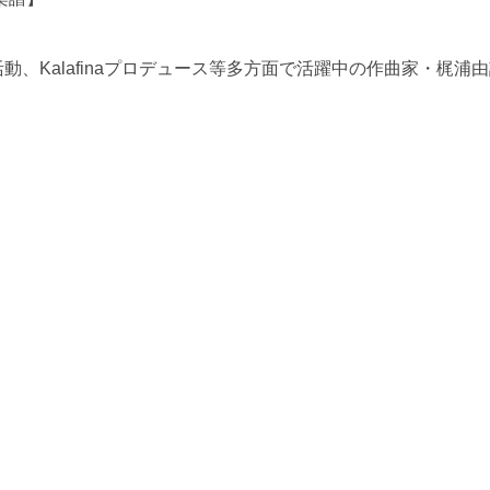
しての活動、Kalafinaプロデュース等多方面で活躍中の作曲家・梶浦