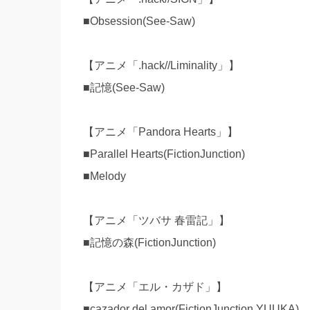
■Obsession(See-Saw)
【アニメ「.hack//Liminality」】
■記憶(See-Saw)
【アニメ「Pandora Hearts」】
■Parallel Hearts(FictionJunction)
■Melody
【アニメ「ツバサ 春雷記」】
■記憶の森(FictionJunction)
【アニメ「エル・カザド」】
■cazador del amor(FictionJunction YUUKA)