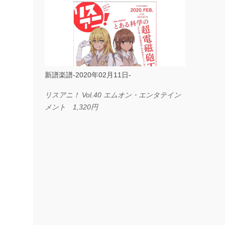
ス I LOVE．．． Official髭男dism やさしく
弾ける ピアノピース フェアリー 660円
BP2225 Kingdom of the Heavens 春畑道哉
バンドピース フェアリー 825円
新譜楽譜-2020年02月11日-
リスアニ！ Vol.40 エムオン・エンタテイン
メント 1,320円