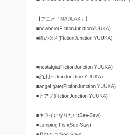
【アニメ「MADLAX」】
■nowhere(FictionJunctionYUUKA)
■瞳の欠片(FictionJunction YUUKA)
■nostalgia(FictionJunction YUUKA)
■約束(FictionJunction YUUKA)
■angel gate(FictionJunction YUUKA)
■ピアノ(FictionJunction YUUKA)
■キライになりたい(See-Saw)
■Jumping Fish(See-Saw)
■月ひとつ(See-Saw)