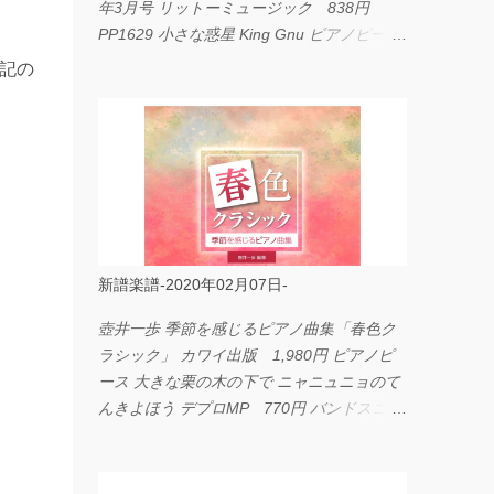
年3月号 リットーミュージック 838円
PP1629 小さな惑星 King Gnu ピアノピース
フェアリー 660円 fabulous act Vol.11 シン
由記の
コーミュージック 1,650円 BP2226 I
LOVE... Official髭男dism バンドピース フェ
アリー 825円
新譜楽譜-2020年02月07日-
壺井一歩 季節を感じるピアノ曲集「春色ク
ラシック」 カワイ出版 1,980円 ピアノピ
ース 大きな栗の木の下で ニャニュニョのて
んきよほう デプロMP 770円 バンドスコア
イングヴェイ・マルムスティーン・コレクシ
ョン ワイド版 シンコーミュージック
4,290円 PPE11 やさしく弾けるピアノピー