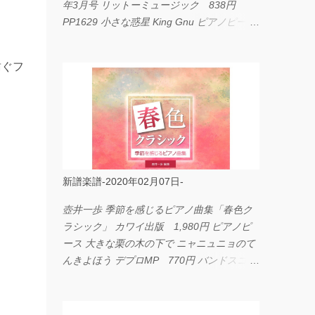
年3月号 リットーミュージック 838円
PP1629 小さな惑星 King Gnu ピアノピース
フェアリー 660円 fabulous act Vol.11 シン
コーミュージック 1,650円 BP2226 I
紡ぐフ
LOVE... Official髭男dism バンドピース フェ
アリー 825円
新譜楽譜-2020年02月07日-
壺井一歩 季節を感じるピアノ曲集「春色ク
ラシック」 カワイ出版 1,980円 ピアノピ
ース 大きな栗の木の下で ニャニュニョのて
んきよほう デプロMP 770円 バンドスコア
イングヴェイ・マルムスティーン・コレクシ
ョン ワイド版 シンコーミュージック
4,290円 PPE11 やさしく弾けるピアノピー