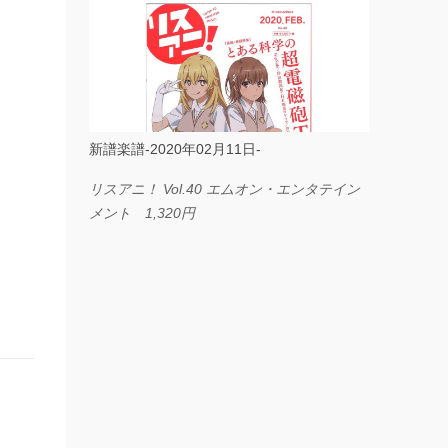
ス I LOVE．．． Official髭男dism やさしく
弾ける ピアノピース フェアリー 660円
BP2225 Kingdom of the Heavens 春畑道哉
バンドピース フェアリー 825円
新譜楽譜-2020年02月11日-
リスアニ！ Vol.40 エムオン・エンタテイン
メント 1,320円