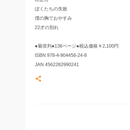
ぼくたちの失敗
僕の胸でおやすみ
22才の別れ
●菊倍判●136ページ●税込価格￥2,100円
ISBN 978-4-904456-24-8
JAN 4562282990241
コ
メ
ン