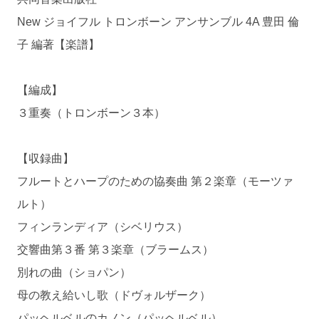
New ジョイフル トロンボーン アンサンブル 4A 豊田 倫
子 編著【楽譜】
【編成】
３重奏（トロンボーン３本）
【収録曲】
フルートとハープのための協奏曲 第２楽章（モーツァ
ルト）
フィンランディア（シベリウス）
交響曲第３番 第３楽章（ブラームス）
別れの曲（ショパン）
母の教え給いし歌（ドヴォルザーク）
パッヘルベルのカノン（パッヘルベル）