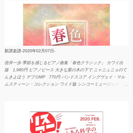
新譜楽譜-2020年02月07日-
壺井一歩 季節を感じるピアノ曲集「春色クラシック」 カワイ出
版 1,980円 ピアノピース 大きな栗の木の下で ニャニュニョのて
んきよほう デプロMP 770円 バンドスコア イングヴェイ・マル
ムスティーン・コレクション ワイド版 シンコーミュージック
4,290円 PPE11 やさしく弾けるピアノピース I LOVE．．．
Official髭男dism やさしく弾ける ピアノピース フェアリー 660円
BP2225 Kingdom of the Heavens 春畑道哉 バンドピース フェアリ
ー 825円