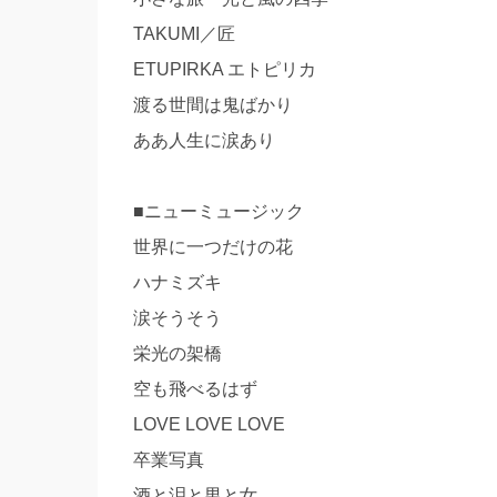
TAKUMI／匠
ETUPIRKA エトピリカ
渡る世間は鬼ばかり
ああ人生に涙あり
■ニューミュージック
世界に一つだけの花
ハナミズキ
涙そうそう
栄光の架橋
空も飛べるはず
LOVE LOVE LOVE
卒業写真
酒と泪と男と女