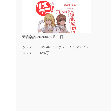
ス I LOVE．．． Official髭男dism やさしく
弾ける ピアノピース フェアリー 660円
BP2225 Kingdom of the Heavens 春畑道哉
バンドピース フェアリー 825円
新譜楽譜-2020年02月11日-
リスアニ！ Vol.40 エムオン・エンタテイン
メント 1,320円