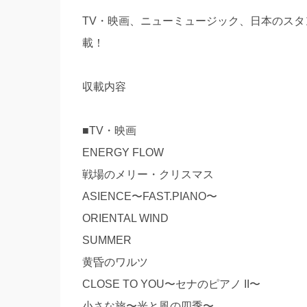
TV・映画、ニューミュージック、日本のス
載！
収載内容
■TV・映画
ENERGY FLOW
戦場のメリー・クリスマス
ASIENCE〜FAST.PIANO〜
ORIENTAL WIND
SUMMER
黄昏のワルツ
CLOSE TO YOU〜セナのピアノ II〜
小さな旅〜光と風の四季〜