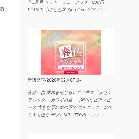
年3月号 リットーミュージック 838円
満
PP1629 小さな惑星 King Gnu ピアノピース
フェアリー 660円 fabulous act Vol.11 シン
コーミュージック 1,650円 BP2226 I
LOVE... Official髭男dism バンドピース フェ
アリー 825円
新譜楽譜-2020年02月07日-
壺井一歩 季節を感じるピアノ曲集「春色ク
ラシック」 カワイ出版 1,980円 ピアノピ
ース 大きな栗の木の下で ニャニュニョのて
んきよほう デプロMP 770円 バンドスコア
イングヴェイ・マルムスティーン・コレクシ
ョン ワイド版 シンコーミュージック
4,290円 PPE11 やさしく弾けるピアノピー