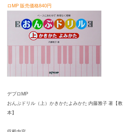
ロMP 販売価格840円
デプロMP
おんぷドリル（上）かきかたよみかた 内藤雅子 著【教
本】
収載内容