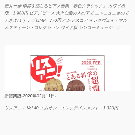
壺井一歩 季節を感じるピアノ曲集「春色クラシック」 カワイ出
版 1,980円 ピアノピース 大きな栗の木の下で ニャニュニョのて
んきよほう デプロMP 770円 バンドスコア イングヴェイ・マル
ムスティーン・コレクション ワイド版 シンコーミュージック
4,290円 PPE11 やさしく弾けるピアノピース I LOVE．．．
Official髭男dism やさしく弾ける ピアノピース フェアリー 660円
BP2225 Kingdom of the Heavens 春畑道哉 バンドピース フェアリ
ー 825円
新譜楽譜-2020年02月11日-
リスアニ！ Vol.40 エムオン・エンタテインメント 1,320円