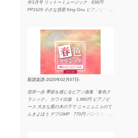
年3月号 リットーミュージック 838円
PP1629 小さな惑星 King Gnu ピアノピース
フェアリー 660円 fabulous act Vol.11 シン
コーミュージック 1,650円 BP2226 I
LOVE... Official髭男dism バンドピース フェ
アリー 825円
新譜楽譜-2020年02月07日-
壺井一歩 季節を感じるピアノ曲集「春色ク
ラシック」 カワイ出版 1,980円 ピアノピ
ース 大きな栗の木の下で ニャニュニョのて
んきよほう デプロMP 770円 バンドスコア
イングヴェイ・マルムスティーン・コレクシ
ョン ワイド版 シンコーミュージック
4,290円 PPE11 やさしく弾けるピアノピー