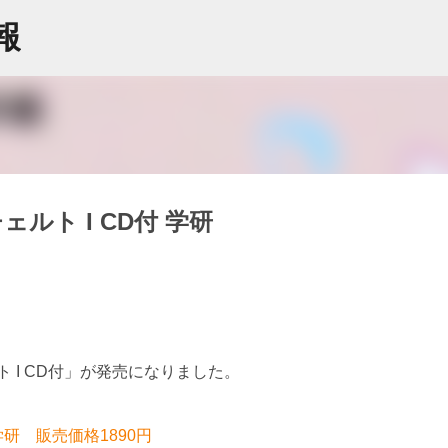
スキップしてメイン コンテンツに移動
情報
ルト I CD付 学研
 I CD付」が発売になりました。
学研 販売価格1890円