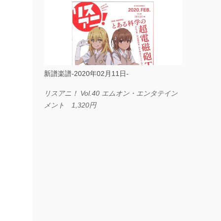
ス I LOVE．．． Official髭男dism やさしく
弾ける ピアノピース フェアリー 660円
BP2225 Kingdom of the Heavens 春畑道哉
バンドピース フェアリー 825円
新譜楽譜-2020年02月11日-
リスアニ！ Vol.40 エムオン・エンタテイン
メント 1,320円