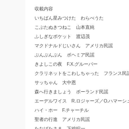
収載内容
いちばん星みつけた わらべうた
こぶたぬきつねこ 山本直純
ふしぎなポケット 渡辺茂
マクドナルドじいさん アメリカ民謡
ぶんぶんぶん ボヘミア民謡
きよしこの夜 F.X.グルーパー
クラリネットをこわしちゃった フランス民
サッちゃん 大中恩
森へ行きましょう ポーランド民謡
エーデルワイス R.ロジャーズ／O.ハマーシュ
ハイ・ホー F.チャーチル
聖者の行進 アメリカ民謡
たなばたさま 下総皖一