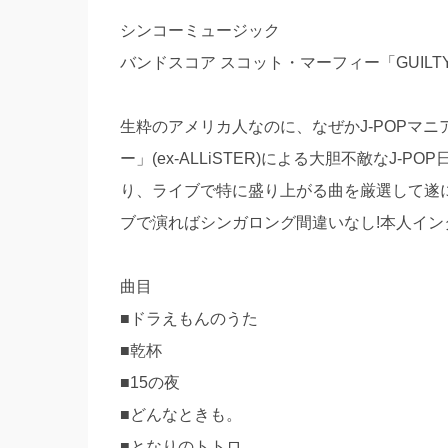
シンコーミュージック
バンドスコア スコット・マーフィー「GUILTY
生粋のアメリカ人なのに、なぜかJ-POPマ
ー」(ex-ALLiSTER)による大胆不敵なJ-P
り、ライブで特に盛り上がる曲を厳選して遂に
ブで演ればシンガロング間違いなし!本人イン
曲目
■ドラえもんのうた
■乾杯
■15の夜
■どんなときも。
■となりのトトロ