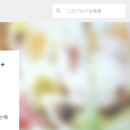
T＋
が発