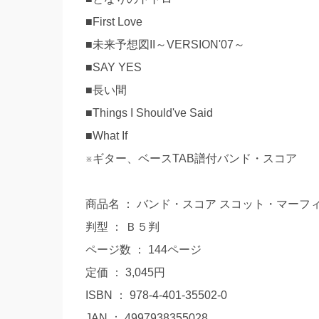
■First Love
■未来予想図II～VERSION'07～
■SAY YES
■長い間
■Things I Should've Said
■What If
※ギター、ベースTAB譜付バンド・スコア
商品名 ： バンド・スコア スコット・マーフィー
判型 ： Ｂ５判
ページ数 ： 144ページ
定価 ： 3,045円
ISBN ： 978-4-401-35502-0
JAN ： 4997938355028