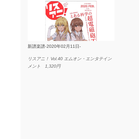
ス I LOVE．．． Official髭男dism やさしく
弾ける ピアノピース フェアリー 660円
BP2225 Kingdom of the Heavens 春畑道哉
バンドピース フェアリー 825円
新譜楽譜-2020年02月11日-
リスアニ！ Vol.40 エムオン・エンタテイン
メント 1,320円