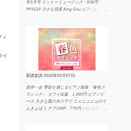
年3月号 リットーミュージック 838円
PP1629 小さな惑星 King Gnu ピアノピース
フェアリー 660円 fabulous act Vol.11 シン
コーミュージック 1,650円 BP2226 I
LOVE... Official髭男dism バンドピース フェ
フィ
アリー 825円
よ
ライ
新譜楽譜-2020年02月07日-
壺井一歩 季節を感じるピアノ曲集「春色ク
ラシック」 カワイ出版 1,980円 ピアノピ
ース 大きな栗の木の下で ニャニュニョのて
んきよほう デプロMP 770円 バンドスコア
イングヴェイ・マルムスティーン・コレクシ
ョン ワイド版 シンコーミュージック
4,290円 PPE11 やさしく弾けるピアノピー