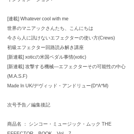
[連載] Whatever cool with me
世界のマニアックさんたち、こんにちは
今さら人に訊けないエフェクターの使い方(Crews)
初級エフェクター回路読み解き講座
[新連載] xoticの米国ペダル事情(xotic)
[新連載] 攻撃する機械―エフェクターその可能性の中心
(M.A.S.F)
Made In UK/デヴィッド・アンドリュー(D*A*M)
次号予告／編集後記
商品名 ： シンコー・ミュージック・ムック THE
EFFECTOR BOOK Vol．7