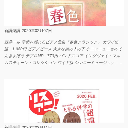
新譜楽譜-2020年02月07日-
壺井一歩 季節を感じるピアノ曲集「春色クラシック」 カワイ出
版 1,980円 ピアノピース 大きな栗の木の下で ニャニュニョのて
んきよほう デプロMP 770円 バンドスコア イングヴェイ・マル
ムスティーン・コレクション ワイド版 シンコーミュージック
4,290円 PPE11 やさしく弾けるピアノピース I LOVE．．．
Official髭男dism やさしく弾ける ピアノピース フェアリー 660円
BP2225 Kingdom of the Heavens 春畑道哉 バンドピース フェアリ
ー 825円
新譜楽譜-2020年02月11日-