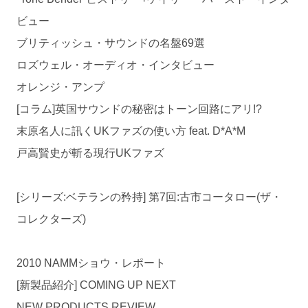
ビュー
ブリティッシュ・サウンドの名盤69選
ロズウェル・オーディオ・インタビュー
オレンジ・アンプ
[コラム]英国サウンドの秘密はトーン回路にアリ!?
末原名人に訊くUKファズの使い方 feat. D*A*M
戸高賢史が斬る現行UKファズ
[シリーズ:ベテランの矜持] 第7回:古市コータロー(ザ・
コレクターズ)
2010 NAMMショウ・レポート
[新製品紹介] COMING UP NEXT
NEW PRODUCTS REVIEW