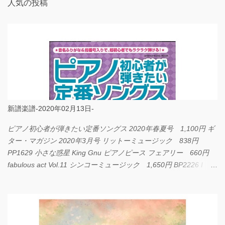
人気の投稿
新譜楽譜-2020年02月13日-
ピアノ初心者が弾きたい定番ソングス 2020年春夏号 1,100円 ギ
ター・マガジン 2020年3月号 リットーミュージック 838円
PP1629 小さな惑星 King Gnu ピアノピース フェアリー 660円
fabulous act Vol.11 シンコーミュージック 1,650円 BP2226 I
LOVE... Official髭男dism バンドピース フェアリー 825円