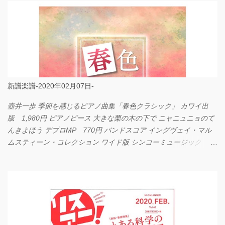
新譜楽譜-2020年02月07日-
壺井一歩 季節を感じるピアノ曲集「春色クラシック」 カワイ出
版 1,980円 ピアノピース 大きな栗の木の下で ニャニュニョのて
んきよほう デプロMP 770円 バンドスコア イングヴェイ・マル
ムスティーン・コレクション ワイド版 シンコーミュージック
4,290円 PPE11 やさしく弾けるピアノピース I LOVE．．．
Official髭男dism やさしく弾ける ピアノピース フェアリー 660円
BP2225 Kingdom of the Heavens 春畑道哉 バンドピース フェアリ
ー 825円