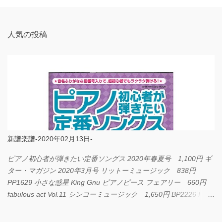
ト
人気の投稿
新譜楽譜-2020年02月13日-
ピアノ初心者が弾きたい定番ソングス 2020年春夏号 1,100円 ギ
ター・マガジン 2020年3月号 リットーミュージック 838円
PP1629 小さな惑星 King Gnu ピアノピース フェアリー 660円
fabulous act Vol.11 シンコーミュージック 1,650円 BP2226 I
LOVE... Official髭男dism バンドピース フェアリー 825円