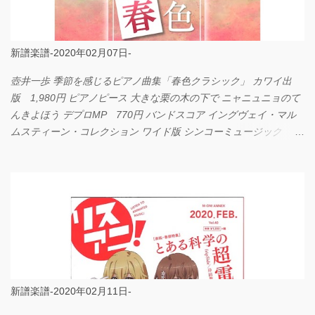
新譜楽譜-2020年02月07日-
壺井一歩 季節を感じるピアノ曲集「春色クラシック」 カワイ出
版 1,980円 ピアノピース 大きな栗の木の下で ニャニュニョのて
んきよほう デプロMP 770円 バンドスコア イングヴェイ・マル
ムスティーン・コレクション ワイド版 シンコーミュージック
4,290円 PPE11 やさしく弾けるピアノピース I LOVE．．．
Official髭男dism やさしく弾ける ピアノピース フェアリー 660円
BP2225 Kingdom of the Heavens 春畑道哉 バンドピース フェアリ
ー 825円
新譜楽譜-2020年02月11日-