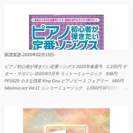
新譜楽譜-2020年02月13日-
ピアノ初心者が弾きたい定番ソングス 2020年春夏号 1,100円 ギ
ター・マガジン 2020年3月号 リットーミュージック 838円
PP1629 小さな惑星 King Gnu ピアノピース フェアリー 660円
fabulous act Vol.11 シンコーミュージック 1,650円 BP2226 I
LOVE... Official髭男dism バンドピース フェアリー 825円