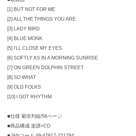
[1] BUT NOT FOR ME
[2] ALL THE THINGS YOU ARE
[3] LADY BIRD
[4] BLUE MONK
[5] I'LL CLOSE MY EYES
[6] SOFTLY AS IN A MORNING SUNRISE
[7] ON GREEN DOLPHIN STREET
[8] SO WHAT
[9] OLD FOLKS
[10] I GOT RHYTHM
■仕様 菊倍判縦/56ページ
■商品構成 楽譜+CD
■JANコード 49-47817-221784