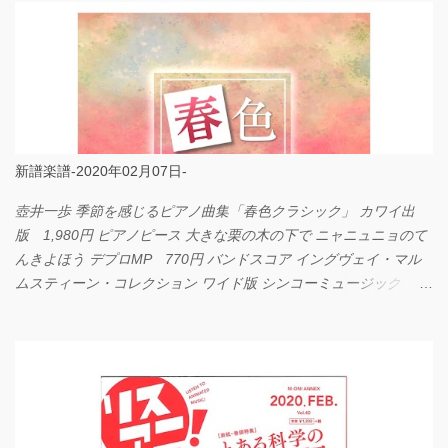
新譜楽譜-2020年02月07日-
壺井一歩 季節を感じるピアノ曲集「春色クラシック」 カワイ出
版 1,980円 ピアノピース 大きな栗の木の下で ニャニュニョのて
んきよほう デプロMP 770円 バンドスコア イングヴェイ・マル
ムスティーン・コレクション ワイド版 シンコーミュージック
4,290円 PPE11 やさしく弾けるピアノピース I LOVE．．．
Official髭男dism やさしく弾ける ピアノピース フェアリー 660円
BP2225 Kingdom of the Heavens 春畑道哉 バンドピース フェアリ
ー 825円