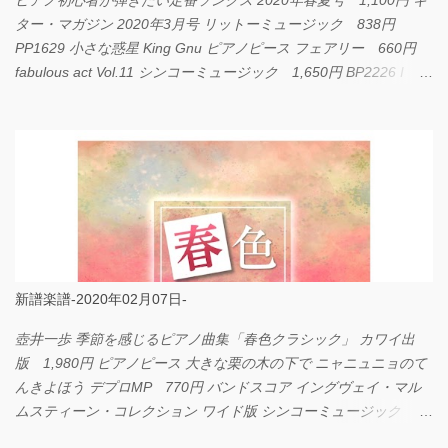
ピアノ初心者が弾きたい定番ソングス 2020年春夏号 1,100円 ギ
ター・マガジン 2020年3月号 リットーミュージック 838円
PP1629 小さな惑星 King Gnu ピアノピース フェアリー 660円
fabulous act Vol.11 シンコーミュージック 1,650円 BP2226 I
LOVE... Official髭男dism バンドピース フェアリー 825円
新譜楽譜-2020年02月07日-
壺井一歩 季節を感じるピアノ曲集「春色クラシック」 カワイ出
版 1,980円 ピアノピース 大きな栗の木の下で ニャニュニョのて
んきよほう デプロMP 770円 バンドスコア イングヴェイ・マル
ムスティーン・コレクション ワイド版 シンコーミュージック
4,290円 PPE11 やさしく弾けるピアノピース I LOVE．．．