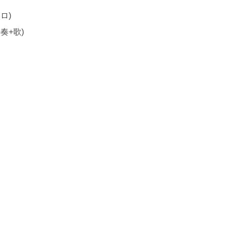
ソロ)
伴奏+歌)