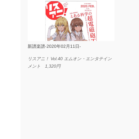
ス I LOVE．．． Official髭男dism やさしく
弾ける ピアノピース フェアリー 660円
BP2225 Kingdom of the Heavens 春畑道哉
バンドピース フェアリー 825円
新譜楽譜-2020年02月11日-
リスアニ！ Vol.40 エムオン・エンタテイン
メント 1,320円