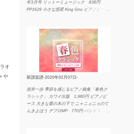
年3月号 リットーミュージック 838円
PP1629 小さな惑星 King Gnu ピアノピース
フェアリー 660円 fabulous act Vol.11 シン
コーミュージック 1,650円 BP2226 I
LOVE... Official髭男dism バンドピース フェ
アリー 825円
カラオ
＋や
新譜楽譜-2020年02月07日-
壺井一歩 季節を感じるピアノ曲集「春色ク
ラシック」 カワイ出版 1,980円 ピアノピ
ース 大きな栗の木の下で ニャニュニョのて
んきよほう デプロMP 770円 バンドスコア
イングヴェイ・マルムスティーン・コレクシ
ョン ワイド版 シンコーミュージック
4,290円 PPE11 やさしく弾けるピアノピー