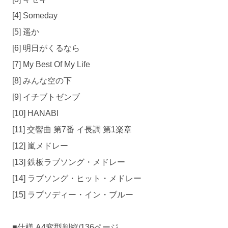
[4] Someday
[5] 遥か
[6] 明日がくるなら
[7] My Best Of My Life
[8] みんな空の下
[9] イチブトゼンブ
[10] HANABI
[11] 交響曲 第7番 イ長調 第1楽章
[12] 嵐メドレー
[13] 鉄板ラブソング・メドレー
[14] ラブソング・ヒット・メドレー
[15] ラプソディー・イン・ブルー
■仕様 A4変型判縦/136ページ