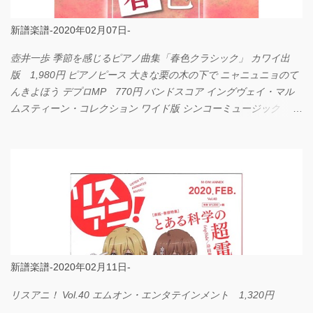
新譜楽譜-2020年02月07日-
壺井一歩 季節を感じるピアノ曲集「春色クラシック」 カワイ出
版 1,980円 ピアノピース 大きな栗の木の下で ニャニュニョのて
んきよほう デプロMP 770円 バンドスコア イングヴェイ・マル
ムスティーン・コレクション ワイド版 シンコーミュージック
4,290円 PPE11 やさしく弾けるピアノピース I LOVE．．．
Official髭男dism やさしく弾ける ピアノピース フェアリー 660円
BP2225 Kingdom of the Heavens 春畑道哉 バンドピース フェアリ
ー 825円
新譜楽譜-2020年02月11日-
リスアニ！ Vol.40 エムオン・エンタテインメント 1,320円