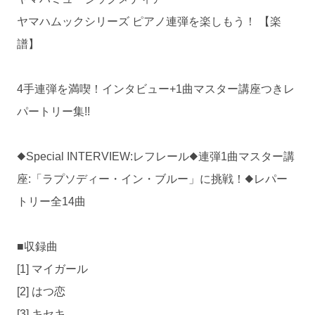
ヤマハムックシリーズ ピアノ連弾を楽しもう！ 【楽
譜】
4手連弾を満喫！インタビュー+1曲マスター講座つきレ
パートリー集!!
◆Special INTERVIEW:レフレール◆連弾1曲マスター講
座:「ラプソディー・イン・ブルー」に挑戦！◆レパー
トリー全14曲
■収録曲
[1] マイガール
[2] はつ恋
[3] キセキ