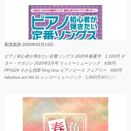
新譜楽譜-2020年02月13日-
ピアノ初心者が弾きたい定番ソングス 2020年春夏号 1,100円 ギ
ター・マガジン 2020年3月号 リットーミュージック 838円
PP1629 小さな惑星 King Gnu ピアノピース フェアリー 660円
fabulous act Vol.11 シンコーミュージック 1,650円 BP2226 I
LOVE... Official髭男dism バンドピース フェアリー 825円