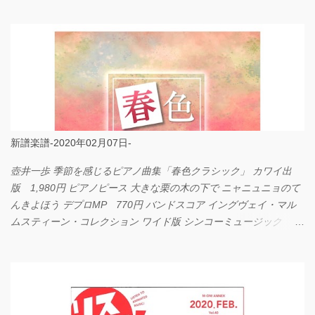
LOVE... Official髭男dism バンドピース フェアリー 825円
新譜楽譜-2020年02月07日-
壺井一歩 季節を感じるピアノ曲集「春色クラシック」 カワイ出
版 1,980円 ピアノピース 大きな栗の木の下で ニャニュニョのて
んきよほう デプロMP 770円 バンドスコア イングヴェイ・マル
ムスティーン・コレクション ワイド版 シンコーミュージック
4,290円 PPE11 やさしく弾けるピアノピース I LOVE．．．
Official髭男dism やさしく弾ける ピアノピース フェアリー 660円
BP2225 Kingdom of the Heavens 春畑道哉 バンドピース フェアリ
ー 825円