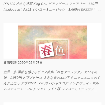
PP1629 小さな惑星 King Gnu ピアノピース フェアリー 660円
fabulous act Vol.11 シンコーミュージック 1,650円 BP2226 I
LOVE... Official髭男dism バンドピース フェアリー 825円
新譜楽譜-2020年02月07日-
壺井一歩 季節を感じるピアノ曲集「春色クラシック」 カワイ出
版 1,980円 ピアノピース 大きな栗の木の下で ニャニュニョのて
んきよほう デプロMP 770円 バンドスコア イングヴェイ・マル
ムスティーン・コレクション ワイド版 シンコーミュージック
4,290円 PPE11 やさしく弾けるピアノピース I LOVE．．．
Official髭男dism やさしく弾ける ピアノピース フェアリー 660円