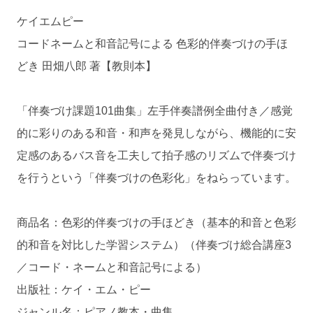
ケイエムピー
コードネームと和音記号による 色彩的伴奏づけの手ほ
どき 田畑八郎 著【教則本】
「伴奏づけ課題101曲集」左手伴奏譜例全曲付き／感覚
的に彩りのある和音・和声を発見しながら、機能的に安
定感のあるバス音を工夫して拍子感のリズムで伴奏づけ
を行うという「伴奏づけの色彩化」をねらっています。
商品名：色彩的伴奏づけの手ほどき（基本的和音と色彩
的和音を対比した学習システム）（伴奏づけ総合講座3
／コード・ネームと和音記号による）
出版社：ケイ・エム・ピー
ジャンル名：ピアノ教本・曲集