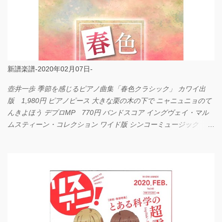
新譜楽譜-2020年02月07日-
壺井一歩 季節を感じるピアノ曲集「春色クラシック」 カワイ出
版 1,980円 ピアノピース 大きな栗の木の下で ニャニュニョのて
んきよほう デプロMP 770円 バンドスコア イングヴェイ・マル
ムスティーン・コレクション ワイド版 シンコーミュージック
4,290円 PPE11 やさしく弾けるピアノピース I LOVE．．．
Official髭男dism やさしく弾ける ピアノピース フェアリー 660円
BP2225 Kingdom of the Heavens 春畑道哉 バンドピース フェアリ
ー 825円