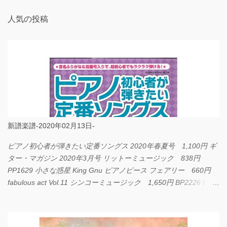
人気の投稿
新譜楽譜-2020年02月13日-
ピアノ初心者が弾きたい定番ソングス 2020年春夏号 1,100円 ギ
ター・マガジン 2020年3月号 リットーミュージック 838円
PP1629 小さな惑星 King Gnu ピアノピース フェアリー 660円
fabulous act Vol.11 シンコーミュージック 1,650円 BP2226 I
LOVE... Official髭男dism バンドピース フェアリー 825円