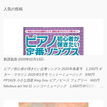
人気の投稿
新譜楽譜-2020年02月13日-
ピアノ初心者が弾きたい定番ソングス 2020年春夏号 1,100円 ギ
ター・マガジン 2020年3月号 リットーミュージック 838円
PP1629 小さな惑星 King Gnu ピアノピース フェアリー 660円
fabulous act Vol.11 シンコーミュージック 1,650円 BP2226 I
LOVE... Official髭男dism バンドピース フェアリー 825円