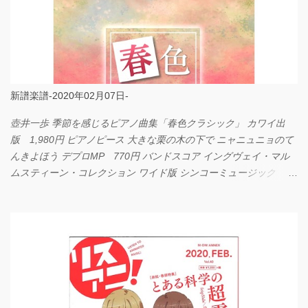
新譜楽譜-2020年02月07日-
壺井一歩 季節を感じるピアノ曲集「春色クラシック」 カワイ出
版 1,980円 ピアノピース 大きな栗の木の下で ニャニュニョのて
んきよほう デプロMP 770円 バンドスコア イングヴェイ・マル
ムスティーン・コレクション ワイド版 シンコーミュージック
4,290円 PPE11 やさしく弾けるピアノピース I LOVE．．．
Official髭男dism やさしく弾ける ピアノピース フェアリー 660円
BP2225 Kingdom of the Heavens 春畑道哉 バンドピース フェアリ
ー 825円