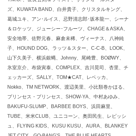
ズ、KUWATA BAND、白井貴子、クリスタルキング、
葛城ユキ、アン･ルイス、忌野清志郎･坂本龍一、シーナ
＆ロケッツ、ジューシー･フルーツ、CHAGE＆ASKA、
安全地帯、佐野元春、麻倉未稀、ヴィーナス、八神純
子、HOUND DOG、ラッツ＆スター、C-C-B、LOOK、
山下久美子、横浜銀蝿、Johnny、尾崎豊、BOØWY、
氷室京介、布袋寅泰、COMPLEX、吉川晃司、杏里、チ
ェッカーズ、SALLY、TOM★CAT、レベッカ、
Nokko、TM NETWORK、渡辺美里、小比類巻かほる、
プリンセス・プリンセス、SHOW-YA、中村あゆみ、
BAKUFU-SLUMP、BARBEE BOYS、浜田麻里、
TUBE、米米CLUB、ユニコーン、奥田民生、レピッシ
ュ、FLYING KIDS、KUSU KUSU、AURA、BLANKEY
JET CITY、GO-BANG'S、THE BLUE HEARTS、