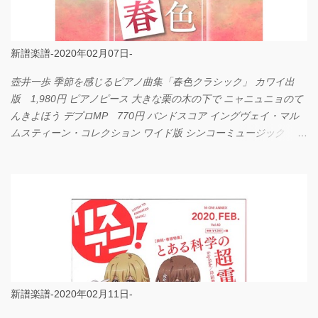
新譜楽譜-2020年02月07日-
壺井一歩 季節を感じるピアノ曲集「春色クラシック」 カワイ出
版 1,980円 ピアノピース 大きな栗の木の下で ニャニュニョのて
んきよほう デプロMP 770円 バンドスコア イングヴェイ・マル
ムスティーン・コレクション ワイド版 シンコーミュージック
4,290円 PPE11 やさしく弾けるピアノピース I LOVE．．．
Official髭男dism やさしく弾ける ピアノピース フェアリー 660円
BP2225 Kingdom of the Heavens 春畑道哉 バンドピース フェアリ
ー 825円
新譜楽譜-2020年02月11日-