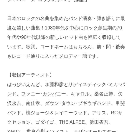
日本のロックの名曲を集めたバンド演奏・弾き語りに最
適な嬉しい曲集！1980年代を中心にロック創生期の70
年代や90年代以降の新しいヒット曲も幅広く収録して
います。歌詞、コードネームはもちろん、前・間・後奏
もレコード通りに入ったメロディー譜です。
【収録アーティスト】
はっぴいえんど、加藤和彦とサディスティック･ミカ･バ
ンド、ファニー･カンパニー、キャロル、桑名正博、矢
沢永吉、南佳孝、ダウン･タウン･ブギウギバンド、甲斐
バンド、柳ジョージ＆レイニーウッド、アリス、RCサ
クセション、ゴダイゴ、THE ALFEE、浜田省吾、
Y.M.O. 、世良公則＆ツィスト、サザンオールスター