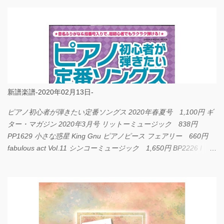
新譜楽譜-2020年02月13日-
ピアノ初心者が弾きたい定番ソングス 2020年春夏号 1,100円 ギ
ター・マガジン 2020年3月号 リットーミュージック 838円
PP1629 小さな惑星 King Gnu ピアノピース フェアリー 660円
fabulous act Vol.11 シンコーミュージック 1,650円 BP2226 I
LOVE... Official髭男dism バンドピース フェアリー 825円