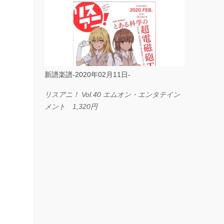
ス I LOVE．．． Official髭男dism やさしく
弾ける ピアノピース フェアリー 660円
BP2225 Kingdom of the Heavens 春畑道哉
バンドピース フェアリー 825円
新譜楽譜-2020年02月11日-
リスアニ！ Vol.40 エムオン・エンタテイン
メント 1,320円