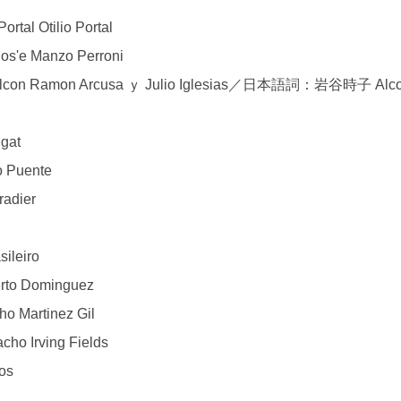
 Otilio Portal
'e Manzo Perroni
amon Arcusa ｙ Julio Iglesias／日本語詞：岩谷時子 Alc
gat
 Puente
dier
ileiro
to Dominguez
 Martinez Gil
Irving Fields
os