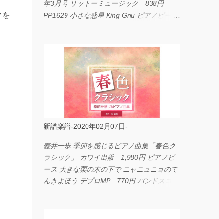
年3月号 リットーミュージック 838円
クを
PP1629 小さな惑星 King Gnu ピアノピース
フェアリー 660円 fabulous act Vol.11 シン
コーミュージック 1,650円 BP2226 I
LOVE... Official髭男dism バンドピース フェ
アリー 825円
新譜楽譜-2020年02月07日-
壺井一歩 季節を感じるピアノ曲集「春色ク
ラシック」 カワイ出版 1,980円 ピアノピ
ース 大きな栗の木の下で ニャニュニョのて
んきよほう デプロMP 770円 バンドスコア
イングヴェイ・マルムスティーン・コレクシ
ョン ワイド版 シンコーミュージック
4,290円 PPE11 やさしく弾けるピアノピー