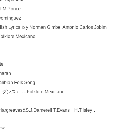
 M.Ponce
Dominguez
 Lyrics ｂy Norman Gimbel Antonio Carlos Jobim
ore Mexicano
te
maran
ibian Folk Song
 - Folklore Mexicano
greaves&S.J.Damerell T.Evans，H.Tilsley，
er