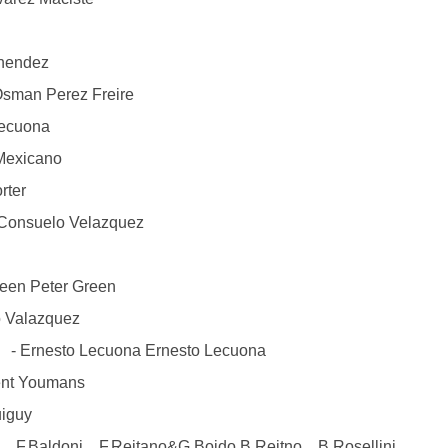
nendez
man Perez Freire
Lecuona
Mexicano
ter
nsuelo Velazquez
 Peter Green
 Valazquez
to Lecuona Ernesto Lecuona
nt Youmans
iguy
.Baldoni，F.Reitano&G.Boido B.Reitno，B.Rosellini，