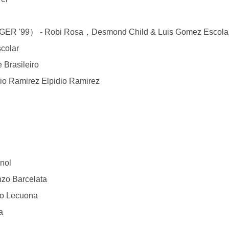
 - Robi Rosa，Desmond Child & Luis Gomez Escola
colar
Brasileiro
 Ramirez Elpidio Ramirez
nol
o Barcelata
o Lecuona
a