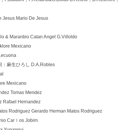
us Mario De Jesus
& Maranbio Catan Angel G.Villoldo
re Mexicano
Lecuona
詞：麻生ひろし D.A.Robles
al
 Mexicano
z Tomas Mendez
afael Hernandez
Rodriguez Gerardo Herman Matos Rodriguez
io Carｌos Jobim
a Yupanqui