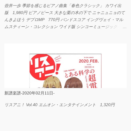
壺井一歩 季節を感じるピアノ曲集「春色クラシック」 カワイ出
版 1,980円 ピアノピース 大きな栗の木の下で ニャニュニョのて
んきよほう デプロMP 770円 バンドスコア イングヴェイ・マル
ムスティーン・コレクション ワイド版 シンコーミュージック
4,290円 PPE11 やさしく弾けるピアノピース I LOVE．．．
Official髭男dism やさしく弾ける ピアノピース フェアリー 660円
BP2225 Kingdom of the Heavens 春畑道哉 バンドピース フェアリ
ー 825円
新譜楽譜-2020年02月11日-
リスアニ！ Vol.40 エムオン・エンタテインメント 1,320円