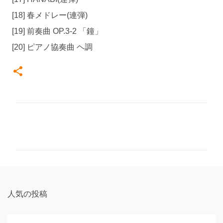
[18] 春メドレー(連弾)
[19] 前奏曲 OP.3-2 「鐘」
[20] ピアノ協奏曲 ヘ調
コ
メ
ン
ト
人気の投稿