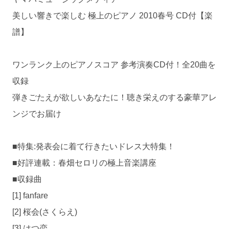
美しい響きで楽しむ 極上のピアノ 2010春号 CD付【楽
譜】
ワンランク上のピアノスコア 参考演奏CD付！全20曲を
収録
弾きごたえが欲しいあなたに！聴き栄えのする豪華アレ
ンジでお届け
■特集:発表会に着て行きたいドレス大特集！
■好評連載：春畑セロリの極上音楽講座
■収録曲
[1] fanfare
[2] 桜会(さくらえ)
[3] はつ恋