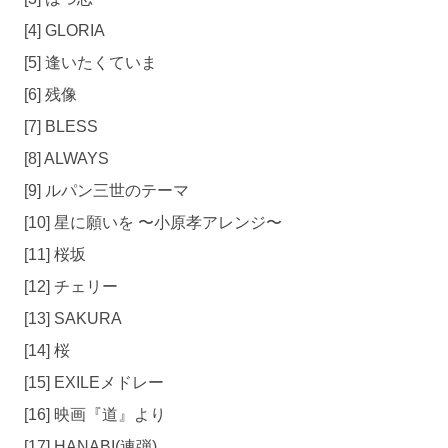
[4] GLORIA
[5] 逢いたくていま
[6] 残像
[7] BLESS
[8] ALWAYS
[9] ルパン三世のテーマ
[10] 星に願いを 〜小原孝アレンジ〜
[11] 桜坂
[12] チェリー
[13] SAKURA
[14] 桜
[15] EXILEメドレー
[16] 映画『道』より
[17] HANABI(連弾)