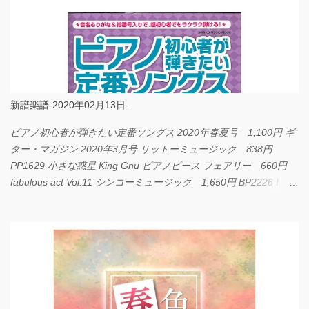
新譜楽譜-2020年02月13日-
ピアノ初心者が弾きたい定番ソングス 2020年春夏号 1,100円 ギ
ター・マガジン 2020年3月号 リットーミュージック 838円
PP1629 小さな惑星 King Gnu ピアノピース フェアリー 660円
fabulous act Vol.11 シンコーミュージック 1,650円 BP2226 I
LOVE... Official髭男dism バンドピース フェアリー 825円