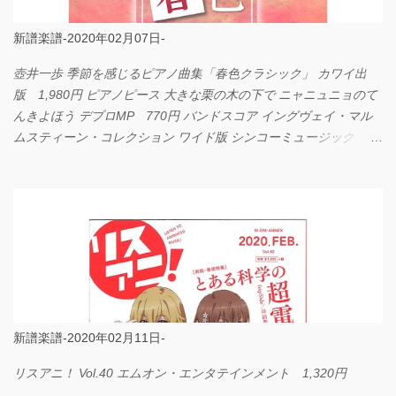
新譜楽譜-2020年02月07日-
壺井一歩 季節を感じるピアノ曲集「春色クラシック」 カワイ出
版 1,980円 ピアノピース 大きな栗の木の下で ニャニュニョのて
んきよほう デプロMP 770円 バンドスコア イングヴェイ・マル
ムスティーン・コレクション ワイド版 シンコーミュージック
4,290円 PPE11 やさしく弾けるピアノピース I LOVE．．．
Official髭男dism やさしく弾ける ピアノピース フェアリー 660円
BP2225 Kingdom of the Heavens 春畑道哉 バンドピース フェアリ
ー 825円
新譜楽譜-2020年02月11日-
リスアニ！ Vol.40 エムオン・エンタテインメント 1,320円