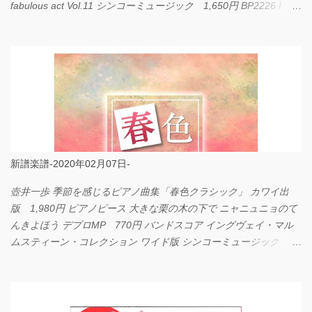
fabulous act Vol.11 シンコーミュージック 1,650円 BP2226 I
LOVE... Official髭男dism バンドピース フェアリー 825円
新譜楽譜-2020年02月07日-
壺井一歩 季節を感じるピアノ曲集「春色クラシック」 カワイ出
版 1,980円 ピアノピース 大きな栗の木の下で ニャニュニョのて
んきよほう デプロMP 770円 バンドスコア イングヴェイ・マル
ムスティーン・コレクション ワイド版 シンコーミュージック
4,290円 PPE11 やさしく弾けるピアノピース I LOVE．．．
Official髭男dism やさしく弾ける ピアノピース フェアリー 660円
BP2225 Kingdom of the Heavens 春畑道哉 バンドピース フェアリ
ー 825円