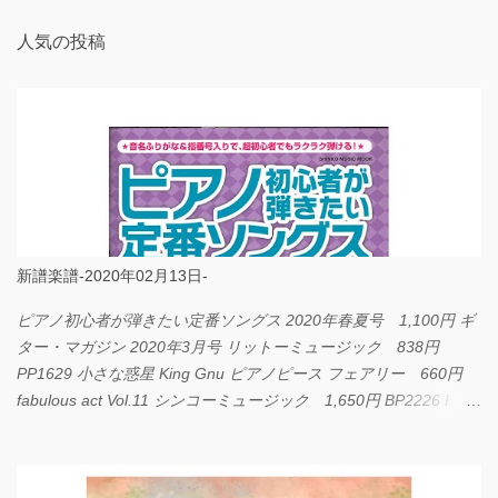
人気の投稿
新譜楽譜-2020年02月13日-
ピアノ初心者が弾きたい定番ソングス 2020年春夏号 1,100円 ギ
ター・マガジン 2020年3月号 リットーミュージック 838円
PP1629 小さな惑星 King Gnu ピアノピース フェアリー 660円
fabulous act Vol.11 シンコーミュージック 1,650円 BP2226 I
LOVE... Official髭男dism バンドピース フェアリー 825円