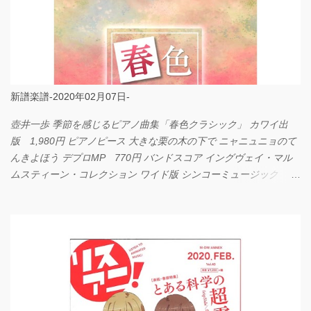
新譜楽譜-2020年02月07日-
壺井一歩 季節を感じるピアノ曲集「春色クラシック」 カワイ出
版 1,980円 ピアノピース 大きな栗の木の下で ニャニュニョのて
んきよほう デプロMP 770円 バンドスコア イングヴェイ・マル
ムスティーン・コレクション ワイド版 シンコーミュージック
4,290円 PPE11 やさしく弾けるピアノピース I LOVE．．．
Official髭男dism やさしく弾ける ピアノピース フェアリー 660円
BP2225 Kingdom of the Heavens 春畑道哉 バンドピース フェアリ
ー 825円